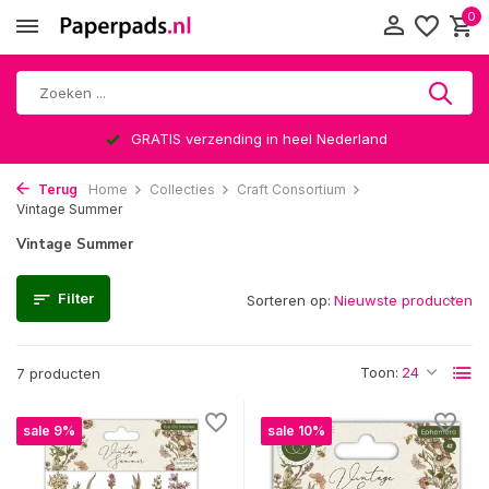
0
GRATIS verzending in heel Nederland
Terug
Home
Collecties
Craft Consortium
Vintage Summer
Vintage Summer
Filter
Sorteren op:
Toon:
7 producten
sale 9%
sale 10%