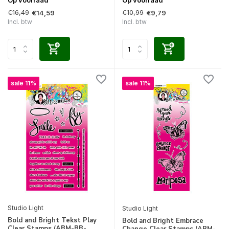
Op voorraad
Op voorraad
€16,49
€10,99
€14,59
€9,79
Incl. btw
Incl. btw
sale 11%
sale 11%
Studio Light
Studio Light
Bold and Bright Tekst Play
Bold and Bright Embrace
Clear Stamps (ABM-BB-