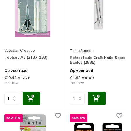
Vaessen Creative
Tonic Studios
Toolset A5 (2137-133)
Retractable Craft Knife Spare
Blades (258E)
Op voorraad
Op voorraad
€19,49
€4,99
€17,79
€4,49
Incl. btw
Incl. btw
sale 11%
sale 9%