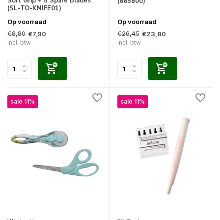
Soft Grip + 5 Spare Blades
(665800)
(SL-TO-KNIFE01)
Op voorraad
Op voorraad
€8,80
€26,45
€7,90
€23,80
Incl. btw
Incl. btw
sale 11%
sale 11%