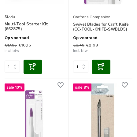
Sizzix
Crafter's Companion
Multi-Tool Starter Kit
Swivel Blades for Craft Knife
(662875)
(CC-TOOL-KNIFE-SWBLD5)
Op voorraad
Op voorraad
€17,95
€3,49
€16,15
€2,99
Incl. btw
Incl. btw
sale 10%
sale 8%