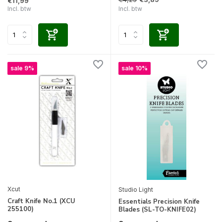
€11,99
Incl. btw
Incl. btw
sale 9%
sale 10%
Xcut
Studio Light
Craft Knife No.1 (XCU
Essentials Precision Knife
255100)
Blades (SL-TO-KNIFE02)