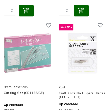
sale 9%
Craft Sensations
Xcut
Cutting Set (CR1158/GE)
Craft Knife No.1 Spare Blades
(XCU 255101)
Op voorraad
Op voorraad
€4,29
€3,89