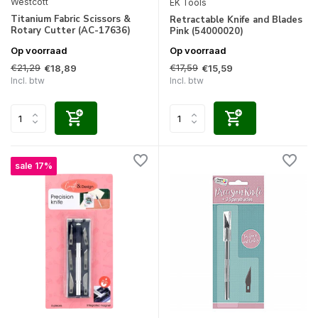
Westcott
EK Tools
Titanium Fabric Scissors &
Retractable Knife and Blades
Rotary Cutter (AC-17636)
Pink (54000020)
Op voorraad
Op voorraad
€21,29
€17,59
€18,89
€15,59
Incl. btw
Incl. btw
sale 17%