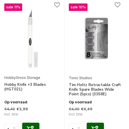
sale 11%
sale 10%
HobbyGross Storage
Tonic Studios
Hobby Knife +3 Blades
Tim Holtz Retractable Craft
(HGT021)
Knife Spare Blades Wide
Point (5pcs) (3358E)
Op voorraad
Op voorraad
€4,49
€4,99
€3,99
€4,49
Incl. btw
Incl. btw