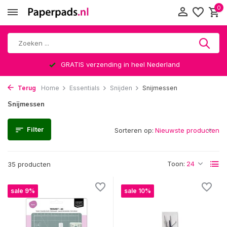
0
Altijd een leuke verrassing
Terug
Home
Essentials
Snijden
Snijmessen
Snijmessen
Filter
Sorteren op:
Toon:
35 producten
sale 9%
sale 10%