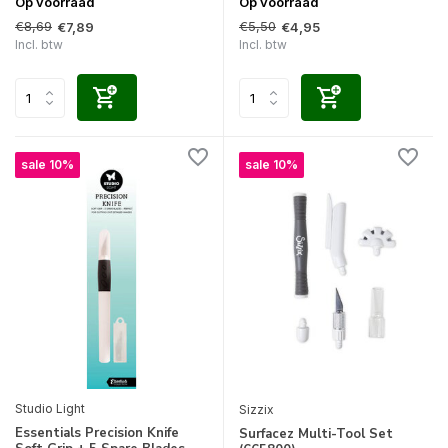
Op voorraad
Op voorraad
€8,69
€5,50
€7,89
€4,95
Incl. btw
Incl. btw
sale 10%
sale 10%
Studio Light
Sizzix
Essentials Precision Knife
Surfacez Multi-Tool Set