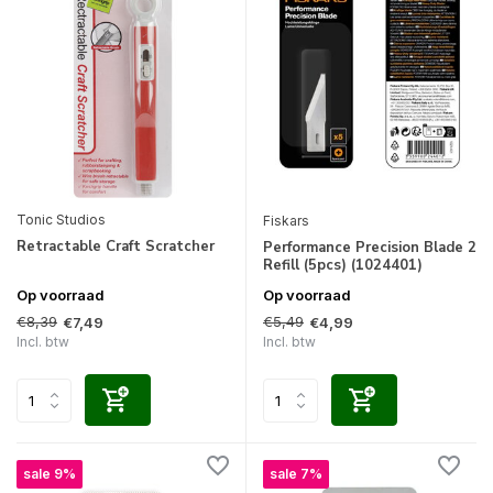
Tonic Studios
Fiskars
Retractable Craft Scratcher
Performance Precision Blade 2
Refill (5pcs) (1024401)
Op voorraad
Op voorraad
€8,39
€5,49
€7,49
€4,99
Incl. btw
Incl. btw
sale 9%
sale 7%