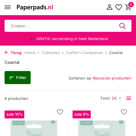
0
GRATIS verzending in heel Nederland
Terug
Home
Collecties
Crafter's Companion
Coastal
Coastal
Filter
Sorteren op:
Toon:
6 producten
sale 10%
sale 9%