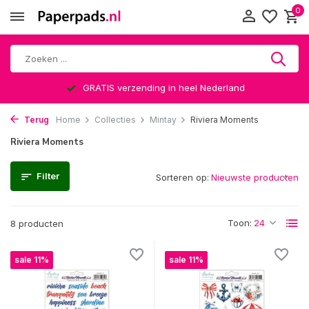
0
GRATIS verzending in heel Nederland
Terug
Home
Collecties
Mintay
Riviera Moments
Riviera Moments
Filter
Sorteren op:
Toon:
8 producten
sale 11%
sale 11%