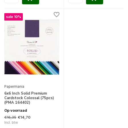
sale 10%
Papermania
6x6 Inch Solid Premium
Cardstock Colossal (75pcs)
(PMA 164402)
Op voorraad
€16,35
€14,70
Incl. btw