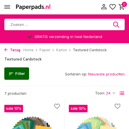
0
GRATIS verzending in heel Nederland
Terug
Home
Papier
Karton
Textured Cardstock
Textured Cardstock
Filter
Sorteren op:
Toon:
7 producten
sale 10%
sale 10%