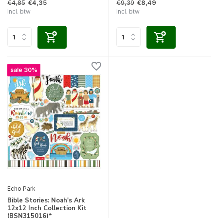
€4,85
€9,39
€4,35
€8,49
Incl. btw
Incl. btw
sale 30%
Echo Park
Bible Stories: Noah's Ark
12x12 Inch Collection Kit
(BSN315016)*