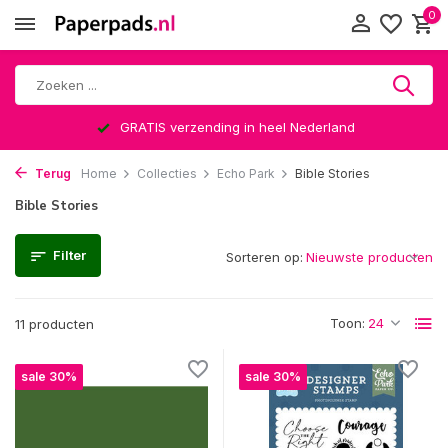
0
GRATIS verzending in heel Nederland
Terug
Home
Collecties
Echo Park
Bible Stories
Bible Stories
Filter
Sorteren op:
Toon:
11 producten
sale 30%
sale 30%