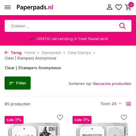
0
Altijd een leuke verrassing
Terug
Home
Stempelen
Clear Stamps
Clear | Stampers Anonymous
Clear | Stampers Anonymous
Filter
Sorteren op:
Toon:
85 producten
sale 11%
sale 11%