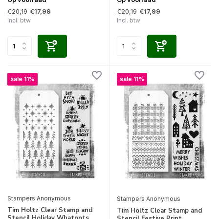
€20,19
€20,19
€17,99
€17,99
Incl. btw
Incl. btw
sale 11%
sale 11%
Stampers Anonymous
Stampers Anonymous
Tim Holtz Clear Stamp and
Tim Holtz Clear Stamp and
Stencil Holiday Whatnots
Stencil Festive Print