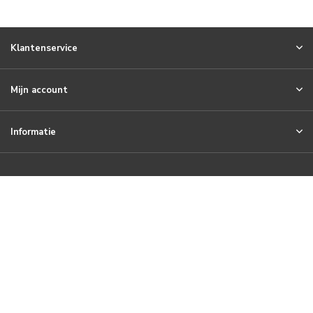
Klantenservice
Mijn account
Informatie
Meld je aan voor onze nieuwsbrief
© 2026 Paperpads.nl - Theme By
DMWS
x
Plus+