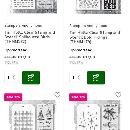
Stampers Anonymous
Stampers Anonymous
Tim Holtz Clear Stamp and
Tim Holtz Clear Stamp and
Stencil Shilhoutte Birds
Stencil Bold Tidings
(THMM182)
(THMM179)
Op voorraad
Op voorraad
€20,19
€20,19
€17,99
€17,99
Incl. btw
Incl. btw
sale 11%
sale 11%