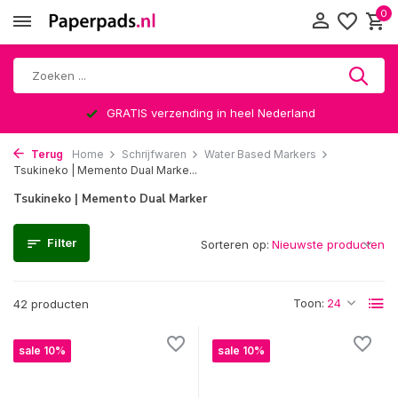
0
GRATIS verzending in heel Nederland
Terug
Home
Schrijfwaren
Water Based Markers
Tsukineko | Memento Dual Marke...
Tsukineko | Memento Dual Marker
Filter
Sorteren op:
Toon:
42 producten
sale 10%
sale 10%