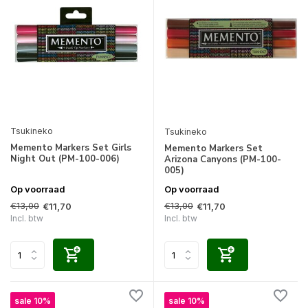
Tsukineko
Tsukineko
Memento Markers Set Girls
Memento Markers Set
Night Out (PM-100-006)
Arizona Canyons (PM-100-
005)
Op voorraad
Op voorraad
€13,00
€13,00
€11,70
€11,70
Incl. btw
Incl. btw
sale 10%
sale 10%