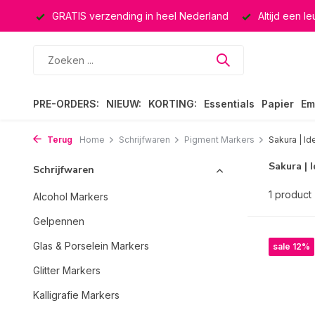
ucten
GRATIS verzending in heel Nederland
Altijd een l
PRE-ORDERS:
NIEUW:
KORTING:
Essentials
Papier
Em
Terug
Home
Schrijfwaren
Pigment Markers
Sakura | Id
Sakura | 
Schrijfwaren
1 product
Alcohol Markers
Gelpennen
Glas & Porselein Markers
sale 12%
Glitter Markers
Kalligrafie Markers