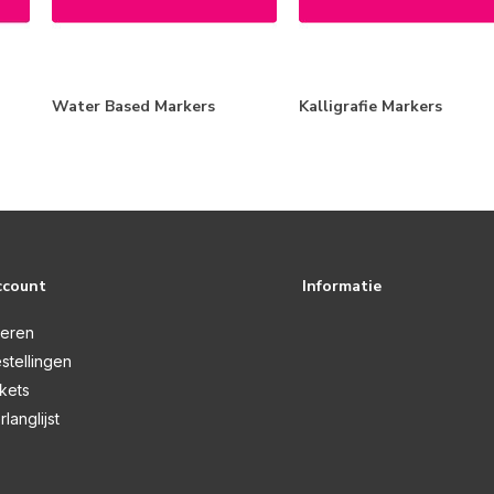
Water Based Markers
Kalligrafie Markers
ccount
Informatie
reren
stellingen
ckets
rlanglijst