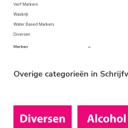
Verf Markers
Waskrijt
Water Based Markers
Diversen
Merken
Overige categorieën in Schrij
Alle merken
SAKURA