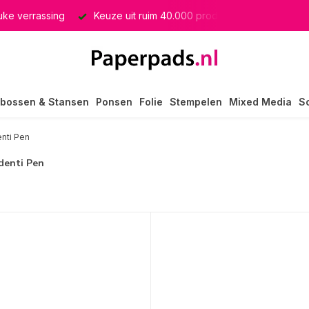
euke verrassing
Keuze uit ruim 40.000 producten
GRATIS 
bossen & Stansen
Ponsen
Folie
Stempelen
Mixed Media
S
enti Pen
Identi Pen