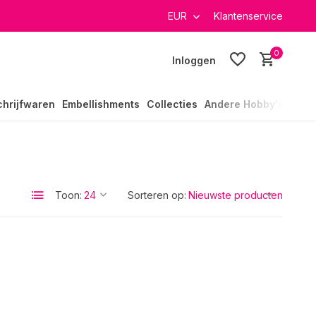
verzending in heel Nederland
EUR
Klantenservice
0
Inloggen
chrijfwaren
Embellishments
Collecties
Andere Hobby's
Toon:
Sorteren op: