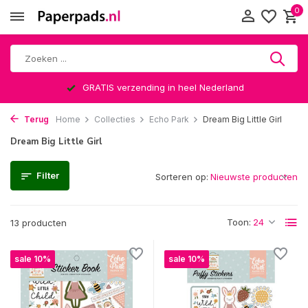
0
Nederland
Altijd een leuke verrassi
Terug
Home
Collecties
Echo Park
Dream Big Little Girl
Dream Big Little Girl
Filter
Sorteren op:
Toon:
13 producten
sale 10%
sale 10%