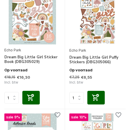
Echo Park
Echo Park
Dream Big Little Girl Sticker
Dream Big Little Girl Puffy
Book (DBG305029)
Stickers (DBG305066)
Op voorraad
Op voorraad
€18,15
€7,25
€16,30
€6,55
Incl. btw
Incl. btw
sale 9%
sale 10%