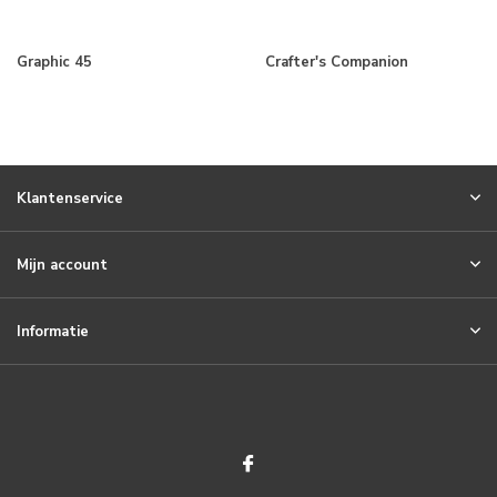
Graphic 45
Crafter's Companion
Klantenservice
Mijn account
Informatie