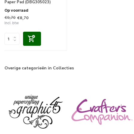
Paper Pad (DBG305023)
Op voorraad
€9,70
€8,70
Incl. btw
Overige categorieën in Collecties