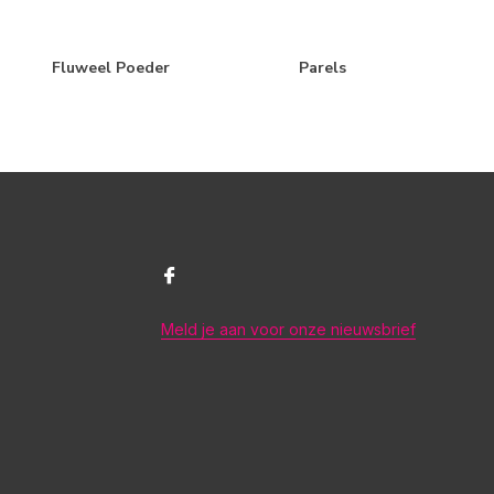
Fluweel Poeder
Parels
Meld je aan voor onze nieuwsbrief