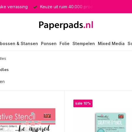
euke verrassing
Keuze uit ruim 40.000 producten
GRATIS 
bossen & Stansen
Ponsen
Folie
Stempelen
Mixed Media
S
dles
dles
ten
sale 10%