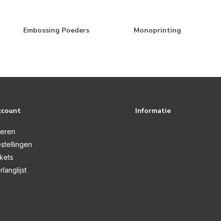
Embossing Poeders
Monoprinting
ccount
Informatie
reren
stellingen
ckets
rlanglijst