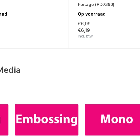
Foilage (PD7390)
aad
Op voorraad
€6,99
€6,19
Incl. btw
Media