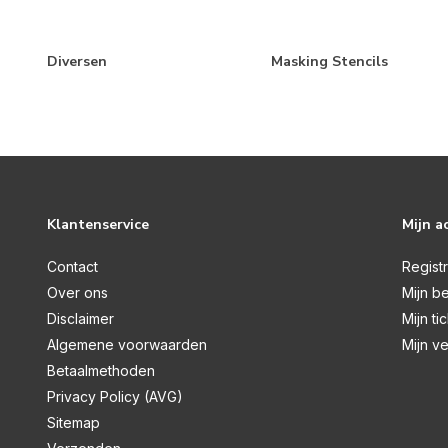
Paste
Pigment Poeder
Diversen
Masking Stencils
Resin
Sneeuw
Spray
Verf
Wax
Klantenservice
Mijn a
Diversen
Contact
Regist
Merken
Over ons
Mijn be
Disclaimer
Mijn ti
Algemene voorwaarden
Mijn ve
Betaalmethoden
Alle merken
Privacy Policy (AVG)
Sitemap
Polkadoodles