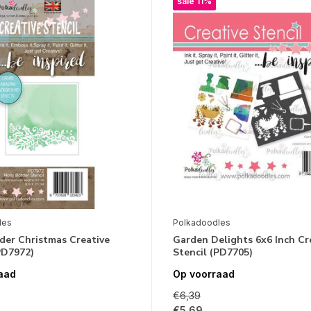
sale 11%
les
Polkadoodles
der Christmas Creative
Garden Delights 6x6 Inch Cr
PD7972)
Stencil (PD7705)
aad
Op voorraad
€6,39
€5,69