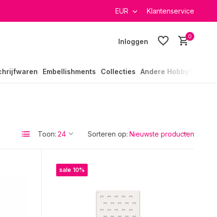
verzending in heel Nederland
EUR
Klantenservice
0
Inloggen
chrijfwaren
Embellishments
Collecties
Andere Hobby's
Toon:
Sorteren op:
sale 10%