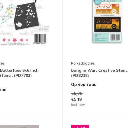
les
Polkadoodles
Butterflies 6x6 Inch
Lying in Wait Creative Stenc
Stencil (PD7703)
(PD8218)
Op voorraad
aad
€5,79
€5,19
Incl. btw