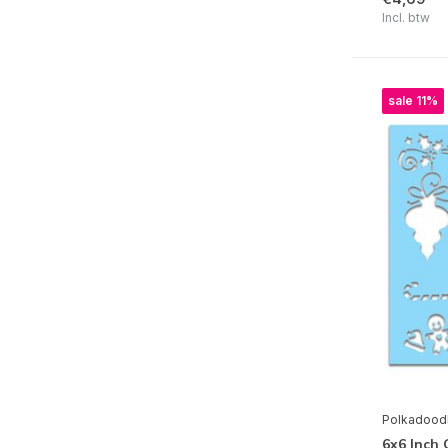
Incl. btw
Marianne Design
Mintay
My Favorite Things
sale 11%
Nellie Snellen
Picket Fence Studios
Pink Ink Designs
Pinkfresh Studio
Polkadoodles
Prima Marketing
Ranger
Simon Hurley Create
Simple Stories
Polkadood
Sizzix
6x6 Inch 