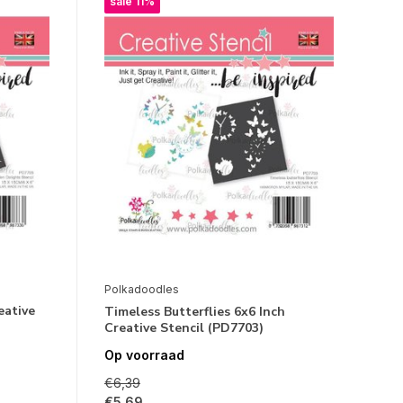
sale 11%
Polkadoodles
eative
Timeless Butterflies 6x6 Inch
Creative Stencil (PD7703)
Op voorraad
€6,39
€5,69