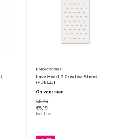
Polkadoodles
il
Love Heart 2 Creative Stencil
(PD8123)
Op voorraad
€5,79
€5,19
Incl. btw