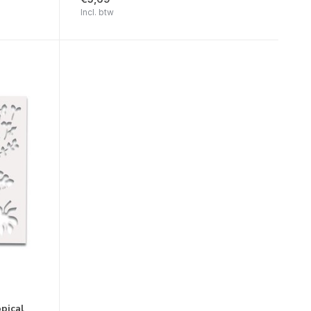
Incl. btw
opical