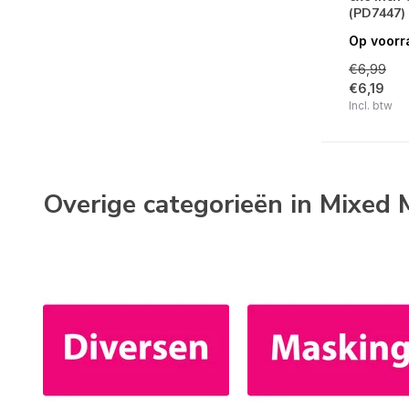
(PD7447)
Spellbinders
Op voorr
Stamperia
€6,99
€6,19
Stampers Anonymous
Incl. btw
Studio Light
Tracy Evans
Text{ures}
Overige categorieën in Mixed 
Vaessen Creative
Visible Image
Woodware
Monoprinting
Moulds
Parels