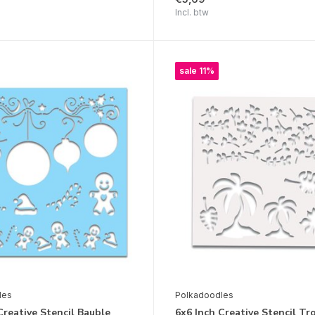
Incl. btw
sale 11%
les
Polkadoodles
Creative Stencil Bauble
6x6 Inch Creative Stencil Tr