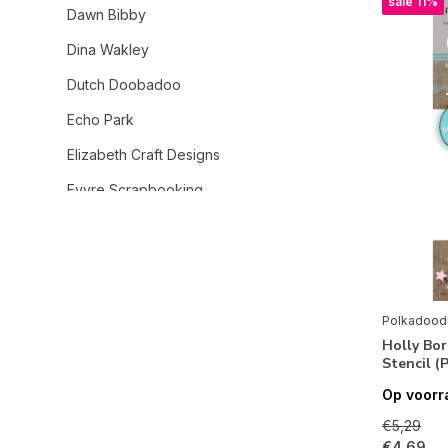
sale 11%
Dawn Bibby
Dina Wakley
Dutch Doobadoo
Echo Park
Elizabeth Craft Designs
Evyre Scrapbooking
Gorjuss
Hero Arts
Jane Davenport
Polkadood
Lavinia Stamps
Holly Bor
Stencil (
Lawn Fawn
Op voorr
Leane Creatief
€5,29
Lisa Horton Crafts
€4,69