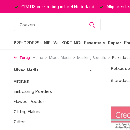
ucten
GRATIS verzending in heel Nederland
Altijd een l
PRE-ORDERS:
NIEUW:
KORTING:
Essentials
Papier
Em
Terug
Home
Mixed Media
Masking Stencils
Polkadoo
Polkadoo
Mixed Media
8 produc
Airbrush
Embossing Poeders
Fluweel Poeder
Gilding Flakes
Glitter