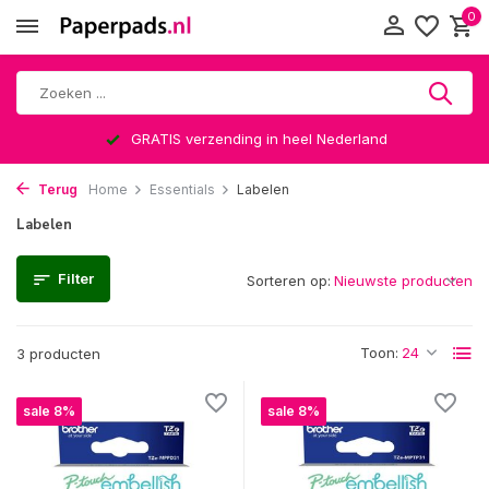
0
GRATIS verzending in heel Nederland
Terug
Home
Essentials
Labelen
Labelen
Filter
Sorteren op:
Toon:
3 producten
sale 8%
sale 8%