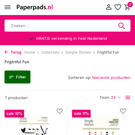
0
GRATIS verzending in heel Nederland
Terug
Home
Collecties
Simple Stories
Frightful Fun
Frightful Fun
Filter
Sorteren op:
Toon:
7 producten
sale 10%
sale 11%