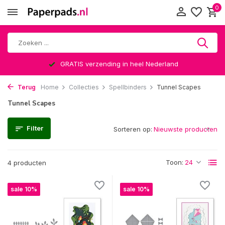
0
GRATIS verzending in heel Nederland
Terug
Home
Collecties
Spellbinders
Tunnel Scapes
Tunnel Scapes
Filter
Sorteren op:
Toon:
4 producten
sale 10%
sale 10%