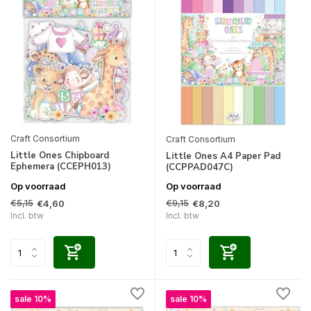
Craft Consortium
Craft Consortium
Little Ones Chipboard
Little Ones A4 Paper Pad
Ephemera (CCEPH013)
(CCPPAD047C)
Op voorraad
Op voorraad
€5,15
€9,15
€4,60
€8,20
Incl. btw
Incl. btw
sale 10%
sale 10%