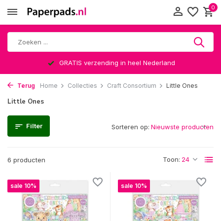
0
GRATIS verzending in heel Nederland
Terug
Home
Collecties
Craft Consortium
Little Ones
Little Ones
Filter
Sorteren op:
Toon:
6 producten
sale 10%
sale 10%