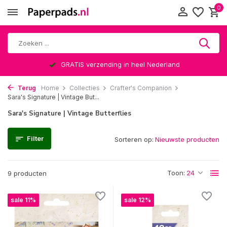
0
GRATIS verzending in heel Nederland
Terug
Home
Collecties
Crafter's Companion
Sara's Signature | Vintage But...
Sara's Signature | Vintage Butterflies
Filter
Sorteren op:
Toon:
9 producten
sale 11%
sale 12%