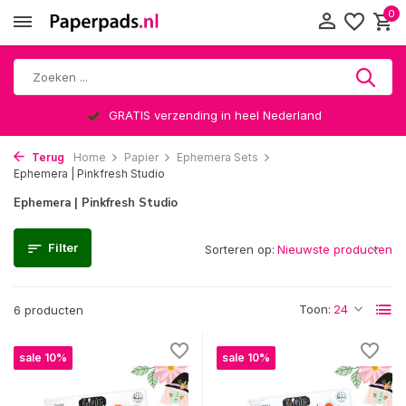
0
GRATIS verzending in heel Nederland
Terug
Home
Papier
Ephemera Sets
Ephemera | Pinkfresh Studio
Ephemera | Pinkfresh Studio
Filter
Sorteren op:
Toon:
6 producten
sale 10%
sale 10%