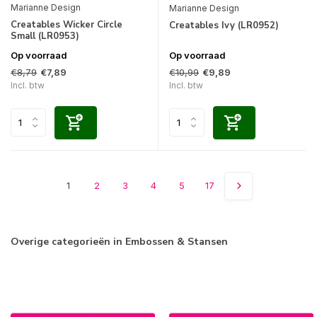
Marianne Design
Marianne Design
Creatables Wicker Circle
Creatables Ivy (LR0952)
Small (LR0953)
Op voorraad
Op voorraad
€8,79
€10,99
€7,89
€9,89
Incl. btw
Incl. btw
1
2
3
4
5
17
Overige categorieën in Embossen & Stansen