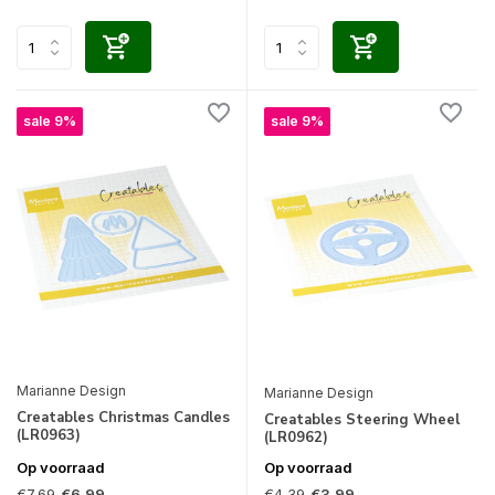
sale 9%
sale 9%
Marianne Design
Marianne Design
Creatables Christmas Candles
Creatables Steering Wheel
(LR0963)
(LR0962)
Op voorraad
Op voorraad
€7,69
€4,39
€6,99
€3,99