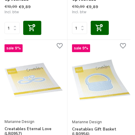
€10,99
€10,99
€9,89
€9,89
Incl. btw
Incl. btw
sale 9%
sale 9%
Marianne Design
Marianne Design
Creatables Eternal Love
Creatables Gift Basket
(LR0957)
(LR0956)