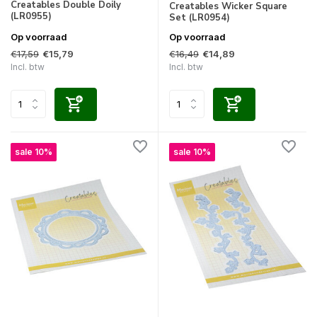
Creatables Double Doily
Creatables Wicker Square
(LR0955)
Set (LR0954)
Op voorraad
Op voorraad
€17,59
€16,49
€15,79
€14,89
Incl. btw
Incl. btw
sale 10%
sale 10%