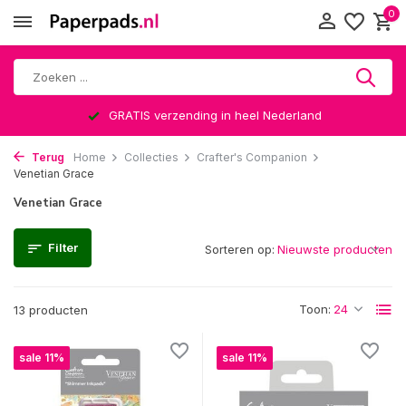
0
GRATIS verzending in heel Nederland
Terug
Home
Collecties
Crafter's Companion
Venetian Grace
Venetian Grace
Filter
Sorteren op:
Toon:
13 producten
sale 11%
sale 11%