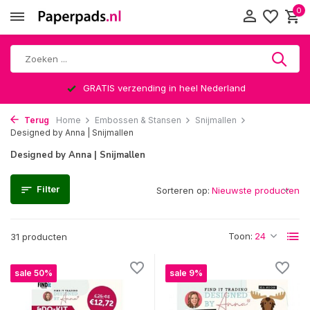
0
Altijd een leuke verrassing
Terug
Home
Embossen & Stansen
Snijmallen
Designed by Anna | Snijmallen
Designed by Anna | Snijmallen
Filter
Sorteren op:
Toon:
31 producten
sale 50%
sale 9%