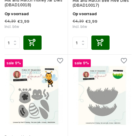
Mix and Match Honey Jar Dies
Mix and Match Bee Hive Dies
(DBAD10018)
(DBAD10017)
Op voorraad
Op voorraad
€4,39
€4,39
€3,99
€3,99
Incl. btw
Incl. btw
sale 9%
sale 9%