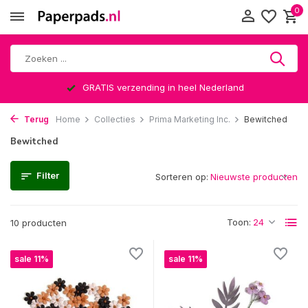
0
GRATIS verzending in heel Nederland
Terug
Home
Collecties
Prima Marketing Inc.
Bewitched
Bewitched
Filter
Sorteren op:
Toon:
10 producten
sale 11%
sale 11%