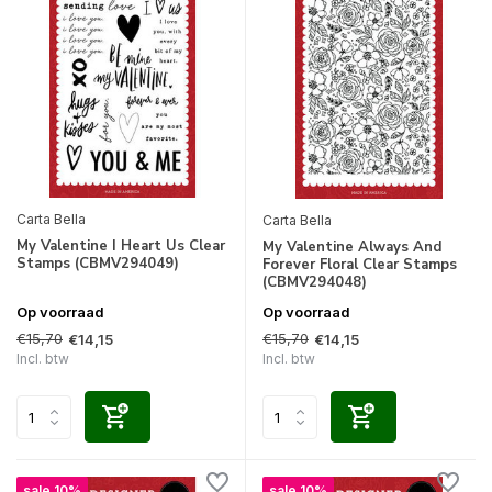
Carta Bella
Carta Bella
My Valentine I Heart Us Clear
My Valentine Always And
Stamps (CBMV294049)
Forever Floral Clear Stamps
(CBMV294048)
Op voorraad
Op voorraad
€15,70
€15,70
€14,15
€14,15
Incl. btw
Incl. btw
sale 10%
sale 10%