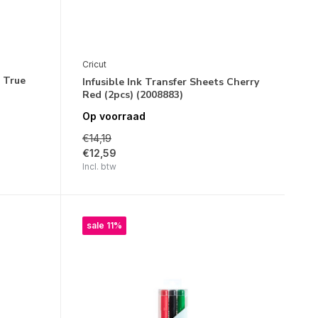
Cricut
s True
Infusible Ink Transfer Sheets Cherry
Red (2pcs) (2008883)
Op voorraad
€14,19
€12,59
Incl. btw
sale 11%