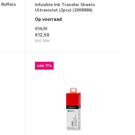
 Buffalo
Infusible Ink Transfer Sheets
Ultraviolet (2pcs) (2008886)
Op voorraad
€14,19
€12,59
Incl. btw
sale 11%