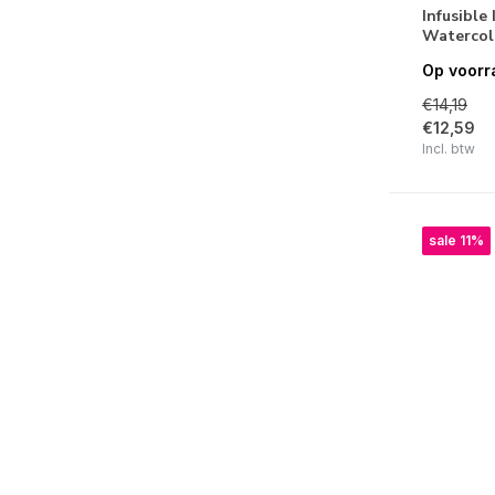
Infusible
Strijkkralen
Watercolo
Op voorr
Window Color
€14,19
Zeep Maken
€12,59
Incl. btw
Merken
sale 11%
Alle merken
Cricut