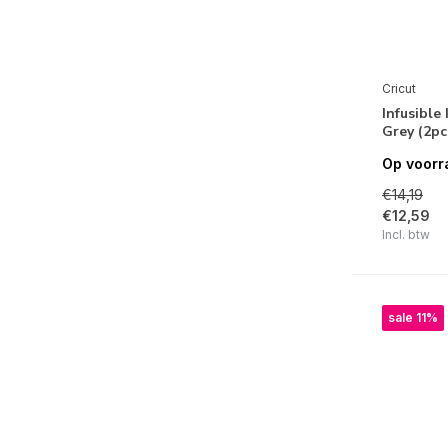
Cricut
Infusible
Grey (2pc
Op voorr
€14,19
€12,59
Incl. btw
sale 11%