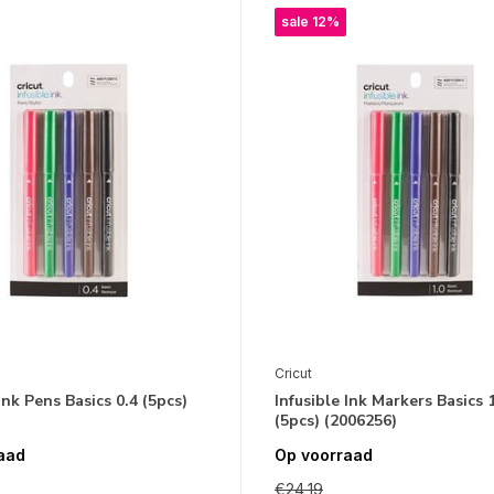
sale 12%
Cricut
Ink Pens Basics 0.4 (5pcs)
Infusible Ink Markers Basics 
(5pcs) (2006256)
aad
Op voorraad
€24,19