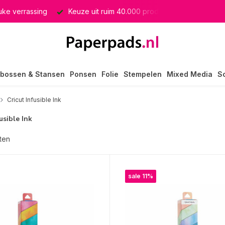
producten
GRATIS verzending in heel Nederland
bossen & Stansen
Ponsen
Folie
Stempelen
Mixed Media
S
Cricut Infusible Ink
usible Ink
ten
sale 11%