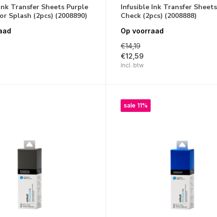
 Ink Transfer Sheets Purple
Infusible Ink Transfer Sheets
r Splash (2pcs) (2008890)
Check (2pcs) (2008888)
aad
Op voorraad
€14,19
€12,59
Incl. btw
sale 11%