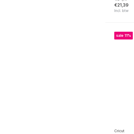
€21,39
Cricut Smart Vinyl Permanent
Incl. btw
Cricut Smart Vinyl Removable
Plotter | LOKLiK
sale 11%
LOKLiK iCraft
LOKLiK Transferpersen
LOKLIK Phone Case Heat Press
LOKLIK iPaint
LOKLiK Materialen
LOKLiK Accessoires
Resin Casting
Schilderen op nummer
Slijm Maken
Cricut
Stationery