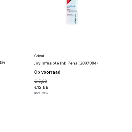
Cricut
99)
Joy Infusible Ink Pens (2007084)
Op voorraad
€15,39
€13,69
Incl. btw