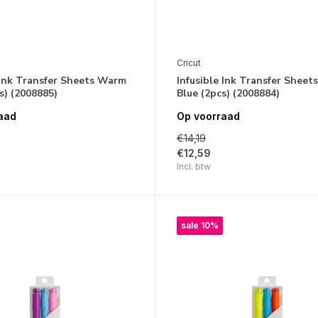
Cricut
 Ink Transfer Sheets Warm
Infusible Ink Transfer Sheet
s) (2008885)
Blue (2pcs) (2008884)
aad
Op voorraad
€14,19
€12,59
Incl. btw
sale 10%