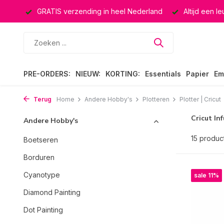
rland
Altijd een leuke verrassing
Keuze uit ruim 40.000 
PRE-ORDERS:
NIEUW:
KORTING:
Essentials
Papier
Em
Terug
Home
Andere Hobby's
Plotteren
Plotter | Cricut
Cricut Inf
Andere Hobby's
15 produc
Boetseren
Borduren
Cyanotype
sale 11%
Diamond Painting
Dot Painting