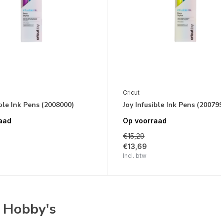
Cricut
ible Ink Pens (2008000)
Joy Infusible Ink Pens (20079
aad
Op voorraad
€15,29
€13,69
Incl. btw
e Hobby's