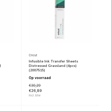
Cricut
Infusible Ink Transfer Sheets
)
Distressed Grassland (4pcs)
(2007515)
Op voorraad
€30,29
€26,89
Incl. btw