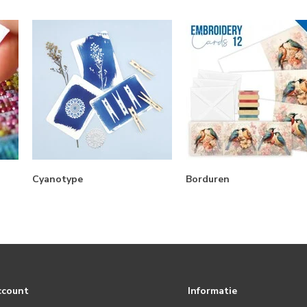
Cyanotype
Borduren
ccount
Informatie