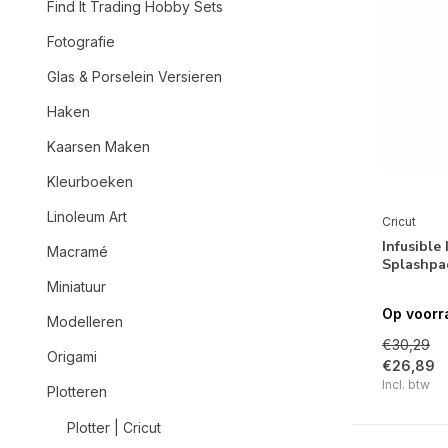
Find It Trading Hobby Sets
Fotografie
Glas & Porselein Versieren
Haken
Kaarsen Maken
Kleurboeken
Linoleum Art
Cricut
Infusible
Macramé
Splashpad
Miniatuur
Op voorr
Modelleren
€30,29
Origami
€26,89
Incl. btw
Plotteren
Plotter | Cricut