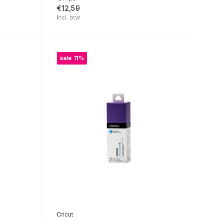
€12,59
Incl. btw
sale 11%
Cricut