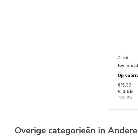
Cricut
Joy Infus
Op voorr
€15,39
€13,69
Incl. btw
Overige categorieën in Ander