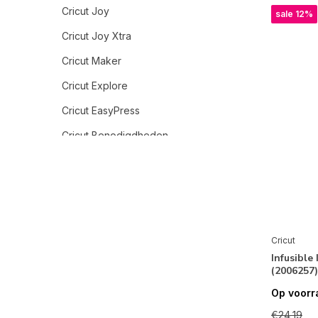
Cricut Joy
sale 12%
Cricut Joy Xtra
Cricut Maker
Cricut Explore
Cricut EasyPress
Cricut Benodigdheden
Cricut Mug Press
Cricut Portable Trimmer
Cricut Foil Transfer
Cricut Infusible Ink
Cricut
Infusible 
Cricut Transfer Tape
(2006257)
Cricut Smart Iron-On
Op voorr
Cricut Smart Sticker Cardstock
€24,19