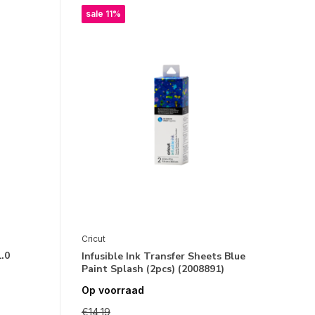
sale 11%
Cricut
1.0
Infusible Ink Transfer Sheets Blue
Paint Splash (2pcs) (2008891)
Op voorraad
€14,19