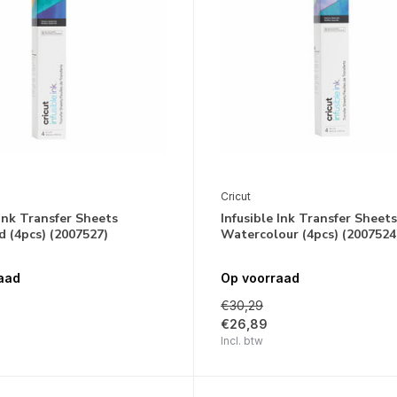
Cricut
 Ink Transfer Sheets
Infusible Ink Transfer Sheets
 (4pcs) (2007527)
Watercolour (4pcs) (2007524
aad
Op voorraad
€30,29
€26,89
Incl. btw