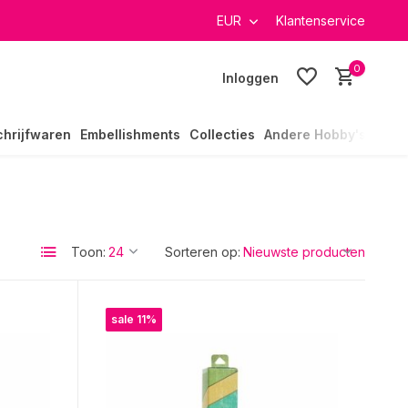
EUR
Klantenservice
0
Inloggen
chrijfwaren
Embellishments
Collecties
Andere Hobby's
Toon:
Sorteren op:
sale 11%