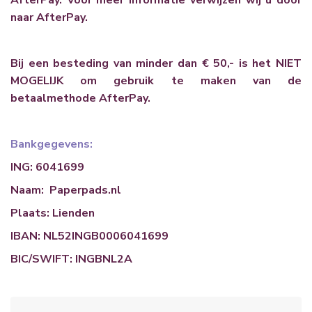
AfterPay. Voor meer informatie verwijzen wij u door
naar
AfterPay
.
Bij een besteding van minder dan € 50,- is het NIET
MOGELIJK om gebruik te maken van de
betaalmethode AfterPay.
Bankgegevens:
ING: 6041699
Naam: Paperpads.nl
Plaats: Lienden
IBAN: NL52INGB0006041699
BIC/SWIFT: INGBNL2A