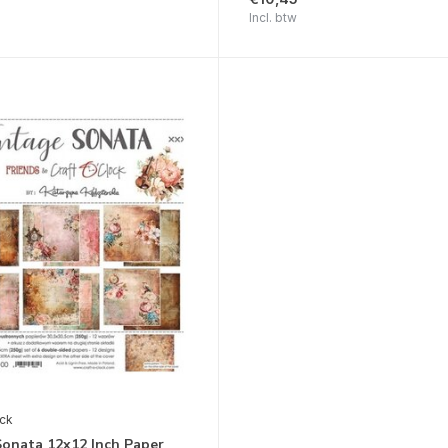
Incl. btw
ock
Sonata 12x12 Inch Paper