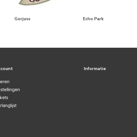
Gorjuss
Echo Park
ccount
Informatie
reren
stellingen
ckets
rlanglijst