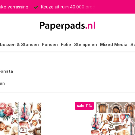
euke verrassing
Keuze uit ruim 40.000 producten
GRATIS 
bossen & Stansen
Ponsen
Folie
Stempelen
Mixed Media
S
Sonata
ten
sale 11%