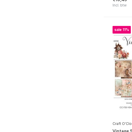
Incl. btw
Doodlebug Design
Echo Park
Gorjuss
sale 11%
Graphic 45
Hero Arts
Mintay
Papers For You
Prima Marketing Inc.
Simple Stories
Spellbinders
Stamperia
Stampers Anonymous
Craft O'Cl
Studio Light
Vintage 