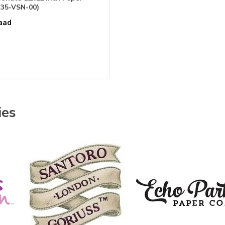
F35-VSN-00)
aad
ies