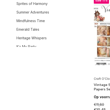
sale 11%
Sprites of Harmony
Summer Adventures
Mindfulness Time
Emerald Tales
Heritage Whispers
It's My Party
Rose Emotions
Cherished Memories
Something Blue
Craft O'Cl
The November Man
Vintage 
Papers S
Vintage Sonata
Op voorr
Vintage Heaven
€11,80
Crafter's Companion
€10,45