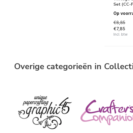
Set (CC-
Text{ures}
Op voorr
Merken
€8,85
€7,85
Incl. btw
Alle merken
Craft O'Clock
Overige categorieën in Collect
Natuur
Bloemen
(2)
Thema's
Vintage
(5)