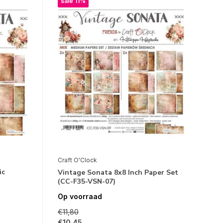
sale 11%
Craft O'Clock
ic
Vintage Sonata 8x8 Inch Paper Set
(CC-F35-VSN-07)
Op voorraad
€11,80
€10,45