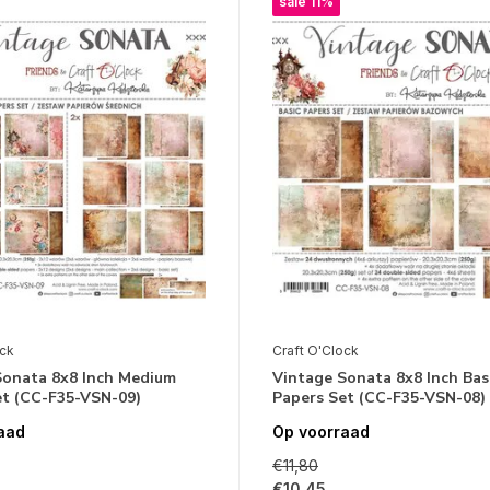
sale 11%
ock
Craft O'Clock
Sonata 8x8 Inch Medium
Vintage Sonata 8x8 Inch Bas
et (CC-F35-VSN-09)
Papers Set (CC-F35-VSN-08)
aad
Op voorraad
€11,80
€10,45