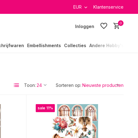
verzending in heel Nederland
EUR
Klantenservice
0
Inloggen
chrijfwaren
Embellishments
Collecties
Andere Hobby's
Toon:
Sorteren op:
sale 11%