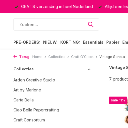
ucten
GRATIS verzending in heel Nederland
Altijd een l
PRE-ORDERS:
NIEUW:
KORTING:
Essentials
Papier
Em
Terug
Home
Collecties
Craft O'Clock
Vintage Sonata
Vintage 
Collecties
7 produc
Arden Creative Studio
Art by Marlene
Carta Bella
sale 11%
Ciao Bella Papercrafting
Craft Consortium