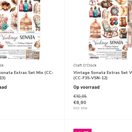
ock
Craft O'Clock
onata Extras Set Mix (CC-
Vintage Sonata Extras Set 
13)
(CC-F35-VSN-12)
aad
Op voorraad
€10,05
€8,90
Incl. btw