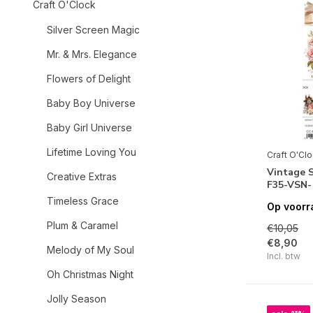
Craft O'Clock
Silver Screen Magic
Mr. & Mrs. Elegance
Flowers of Delight
Baby Boy Universe
Baby Girl Universe
Lifetime Loving You
Craft O'Cl
Vintage S
Creative Extras
F35-VSN-
Timeless Grace
Op voorr
Plum & Caramel
€10,05
€8,90
Melody of My Soul
Incl. btw
Oh Christmas Night
Jolly Season