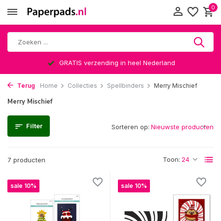
0
GRATIS verzending in heel Nederland
Terug
Home
Collecties
Spellbinders
Merry Mischief
Merry Mischief
Filter
Sorteren op:
Toon:
7 producten
sale 10%
sale 10%