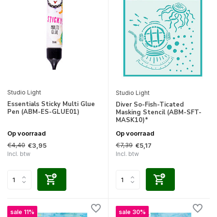
Studio Light
Studio Light
Essentials Sticky Multi Glue
Diver So-Fish-Ticated
Pen (ABM-ES-GLUE01)
Masking Stencil (ABM-SFT-
MASK10)*
Op voorraad
Op voorraad
€4,40
€7,39
€3,95
€5,17
Incl. btw
Incl. btw
sale 11%
sale 30%