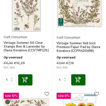
Craft Consortium
Craft Consortium
Vintage Summer A6 Clear
Vintage Summer 6x6 Inch
Stamps Bee & Lavender by
Premium Paper Pad by Olena
Olena Kovalova (CCSTMP101)
Kovalova (CCPPAD049B)
Op voorraad
Op voorraad
€11,39
€7,99
€10,29
€7,19
Incl. btw
Incl. btw
sale 10%
sale 8%