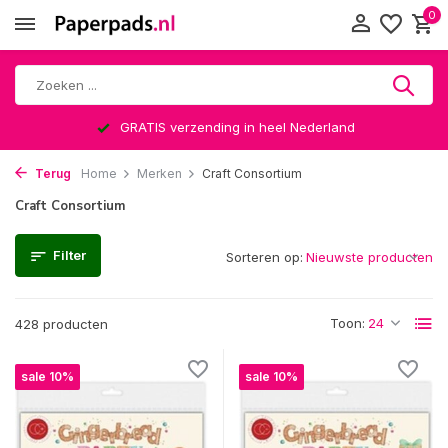
0
land
Altijd een leuke verrassing
Terug
Home
Merken
Craft Consortium
Craft Consortium
Filter
Sorteren op:
Toon:
428 producten
sale 10%
sale 10%