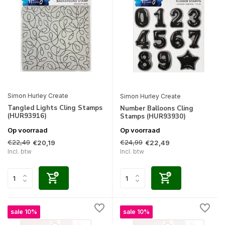
Simon Hurley Create
Simon Hurley Create
Tangled Lights Cling Stamps
Number Balloons Cling
(HUR93916)
Stamps (HUR93930)
Op voorraad
Op voorraad
€22,49
€24,99
€20,19
€22,49
Incl. btw
Incl. btw
sale 10%
sale 10%