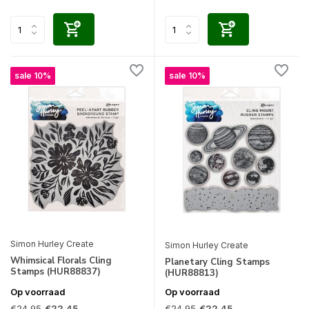
sale 10%
sale 10%
Simon Hurley Create
Simon Hurley Create
Whimsical Florals Cling
Planetary Cling Stamps
Stamps (HUR88837)
(HUR88813)
Op voorraad
Op voorraad
€24,95
€24,95
€22,45
€22,45