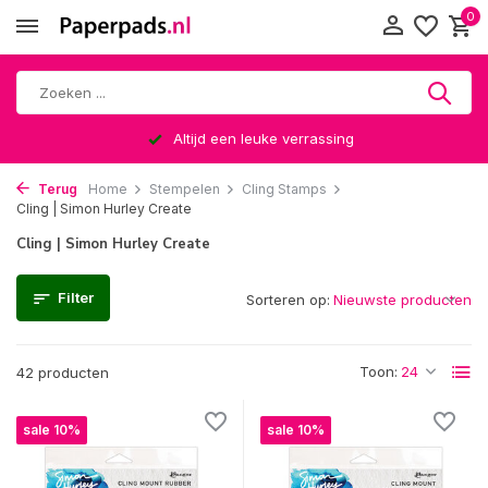
0
Altijd een leuke verrassing
Terug
Home
Stempelen
Cling Stamps
Cling | Simon Hurley Create
Cling | Simon Hurley Create
Filter
Sorteren op:
Toon:
42 producten
sale 10%
sale 10%