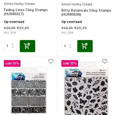
Simon Hurley Create
Simon Hurley Create
Fading Lines Cling Stamps
Bitty Botanicals Cling Stamps
(HUR86017)
(HUR80596)
Op voorraad
Op voorraad
€24,95
€22,45
€22,45
€20,20
Incl. btw
Incl. btw
sale 10%
sale 10%