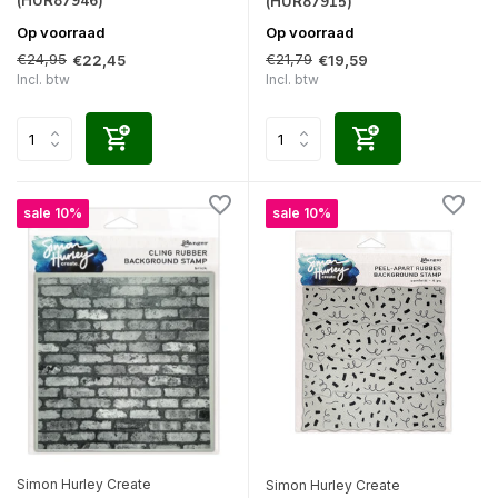
(HUR87946)
(HUR87915)
Op voorraad
Op voorraad
€24,95
€21,79
€22,45
€19,59
Incl. btw
Incl. btw
sale 10%
sale 10%
Simon Hurley Create
Simon Hurley Create