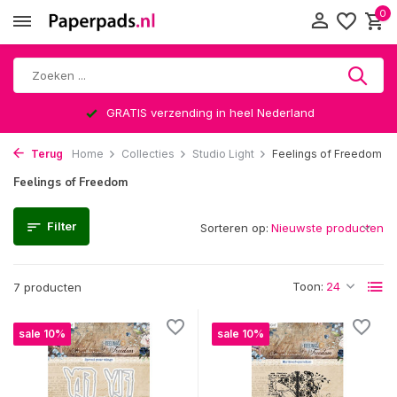
0
GRATIS verzending in heel Nederland
Terug
Home
Collecties
Studio Light
Feelings of Freedom
Feelings of Freedom
Filter
Sorteren op:
Toon:
7 producten
sale 10%
sale 10%