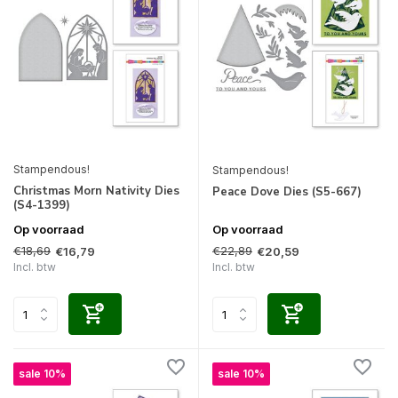
Stampendous!
Stampendous!
Christmas Morn Nativity Dies
Peace Dove Dies (S5-667)
(S4-1399)
Op voorraad
Op voorraad
€18,69
€22,89
€16,79
€20,59
Incl. btw
Incl. btw
sale 10%
sale 10%