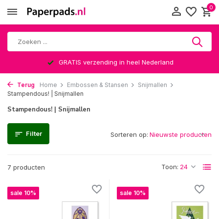
0
GRATIS verzending in heel Nederland
Terug
Home
Embossen & Stansen
Snijmallen
Stampendous! | Snijmallen
Stampendous! | Snijmallen
Filter
Sorteren op:
Toon:
7 producten
sale 10%
sale 10%