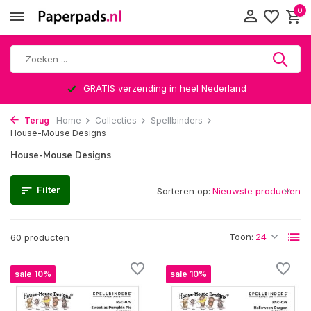
0
Altijd een leuke verrassing
Terug
Home
Collecties
Spellbinders
House-Mouse Designs
House-Mouse Designs
Filter
Sorteren op:
Toon:
60 producten
sale 10%
sale 10%