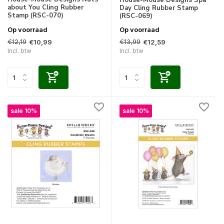
House-Mouse Designs Spa
about You Cling Rubber
Day Cling Rubber Stamp
Stamp (RSC-070)
(RSC-069)
Op voorraad
Op voorraad
€12,19
€13,99
€10,99
€12,59
Incl. btw
Incl. btw
sale 10%
sale 10%