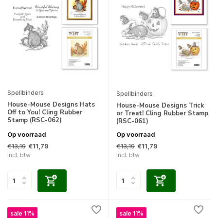
Spellbinders
Spellbinders
House-Mouse Designs Hats
House-Mouse Designs Trick
Off to You! Cling Rubber
or Treat! Cling Rubber Stamp
Stamp (RSC-062)
(RSC-061)
Op voorraad
Op voorraad
€13,19
€13,19
€11,79
€11,79
Incl. btw
Incl. btw
sale 11%
sale 11%