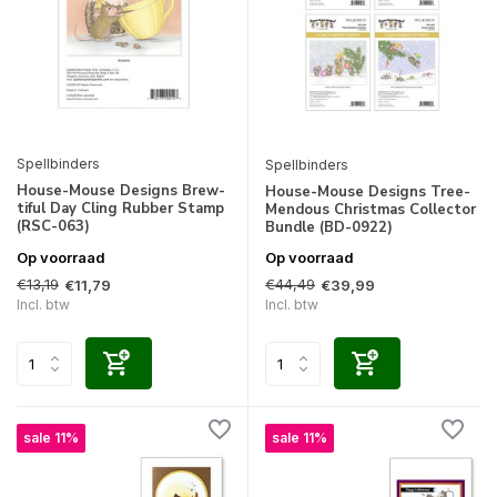
Spellbinders
Spellbinders
House-Mouse Designs Brew-
House-Mouse Designs Tree-
tiful Day Cling Rubber Stamp
Mendous Christmas Collector
(RSC-063)
Bundle (BD-0922)
Op voorraad
Op voorraad
€13,19
€44,49
€11,79
€39,99
Incl. btw
Incl. btw
sale 11%
sale 11%