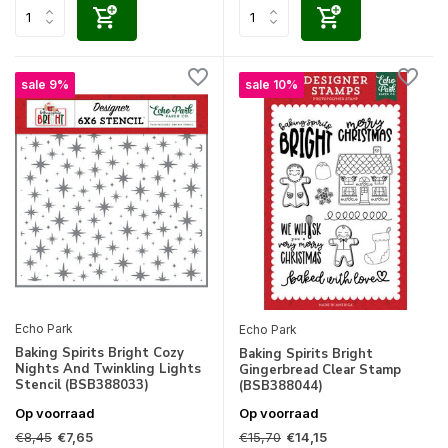
sale 9%
sale 10%
Echo Park
Echo Park
Baking Spirits Bright Cozy
Baking Spirits Bright
Nights And Twinkling Lights
Gingerbread Clear Stamp
Stencil (BSB388033)
(BSB388044)
Op voorraad
Op voorraad
€8,45
€15,70
€7,65
€14,15