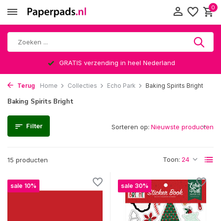
0
GRATIS verzending in heel Nederland
Terug
Home
Collecties
Echo Park
Baking Spirits Bright
Baking Spirits Bright
Filter
Sorteren op:
Toon:
15 producten
sale 10%
sale 30%