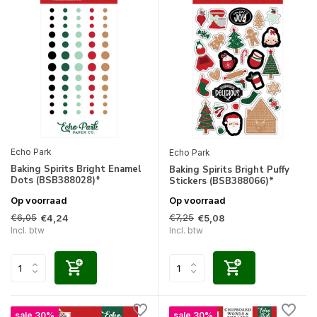
Echo Park
Echo Park
Baking Spirits Bright Enamel
Baking Spirits Bright Puffy
Dots (BSB388028)*
Stickers (BSB388066)*
Op voorraad
Op voorraad
€6,05
€7,25
€4,24
€5,08
Incl. btw
Incl. btw
sale 30%
sale 30%