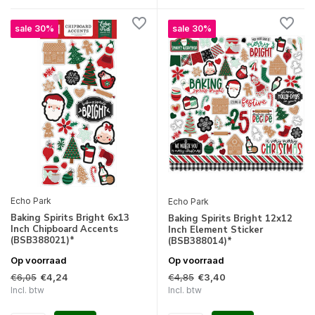
sale 30%
sale 30%
Echo Park
Echo Park
Baking Spirits Bright 6x13
Baking Spirits Bright 12x12
Inch Chipboard Accents
Inch Element Sticker
(BSB388021)*
(BSB388014)*
Op voorraad
Op voorraad
€6,05
€4,85
€4,24
€3,40
Incl. btw
Incl. btw