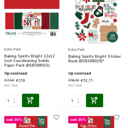
Echo Park
Echo Park
Baking Spirits Bright 12x12
Baking Spirits Bright Sticker
Inch Coordinating Solids
Book (BSB388029)*
Paper Pack (BSB388015)
Op voorraad
Op voorraad
€7,90
€18,15
€7,10
€12,71
Incl. btw
Incl. btw
sale 30%
sale 30%