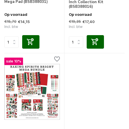
Mega Pad (BSB388031)
Inch Collection Kit
(BSB388016)
Op voorraad
Op voorraad
€15,70
€19,35
€14,15
€17,40
Incl. btw
Incl. btw
sale 10%