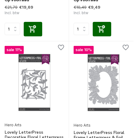
€21,79
€10,49
€19,69
€9,49
Incl. btw
Incl. btw
sale 11%
sale 10%
Hero Arts
Hero Arts
Lovely LetterPress
Lovely LetterPress Floral
Decorative Floral Letterpress
Frame Letterpress & Foil