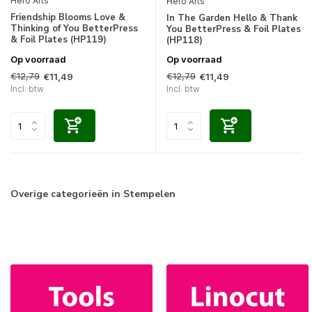
Hero Arts
Hero Arts
Friendship Blooms Love &
In The Garden Hello & Thank
Thinking of You BetterPress
You BetterPress & Foil Plates
& Foil Plates (HP119)
(HP118)
Op voorraad
Op voorraad
€12,79
€12,79
€11,49
€11,49
Incl. btw
Incl. btw
Overige categorieën in Stempelen