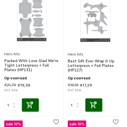
Hero Arts
Hero Arts
Packed With Love Glad We're
Best Gift Ever Wrap it Up
Tight Letterpress + Foil
Letterpress + Foil Plates
Plates (HP131)
(HP127)
Op voorraad
Op voorraad
€21,79
€19,19
€19,59
€17,29
Incl. btw
Incl. btw
sale 10%
sale 10%