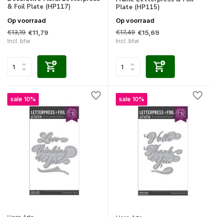
& Foil Plate (HP117)
Plate (HP115)
Op voorraad
Op voorraad
€13,19
€17,49
€11,79
€15,69
Incl. btw
Incl. btw
sale 10%
sale 10%