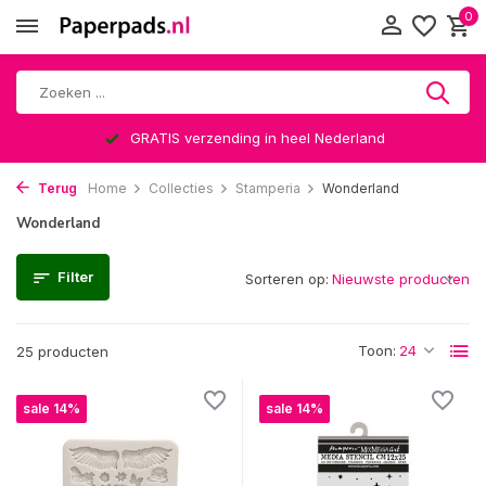
0
Altijd een leuke verrassing
Terug
Home
Collecties
Stamperia
Wonderland
Wonderland
Filter
Sorteren op:
Toon:
25 producten
sale 14%
sale 14%