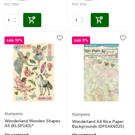
Incl. btw
Incl. btw
sale 10%
sale 9%
Stamperia
Stamperia
Wonderland Wooden Shapes
Wonderland A6 Rice Paper
A5 (KLSP163)*
Backgrounds (DFSAK6025)
Op voorraad
Op voorraad