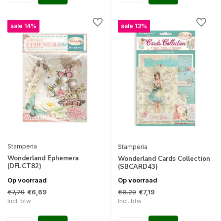
sale 14%
sale 13%
Stamperia
Stamperia
Wonderland Ephemera
Wonderland Cards Collection
(DFLCT82)
(SBCARD43)
Op voorraad
Op voorraad
€7,79
€8,29
€6,69
€7,19
Incl. btw
Incl. btw