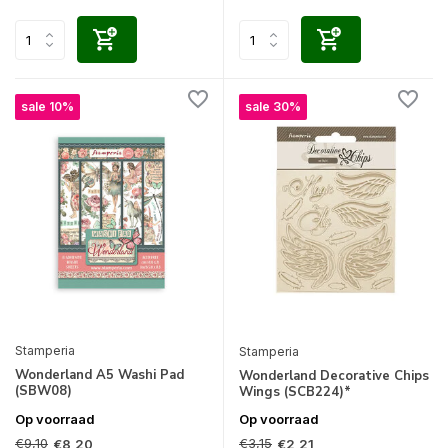
sale 10%
sale 30%
Stamperia
Stamperia
Wonderland A5 Washi Pad
Wonderland Decorative Chips
(SBW08)
Wings (SCB224)*
Op voorraad
Op voorraad
€9,10
€3,15
€8,20
€2,21