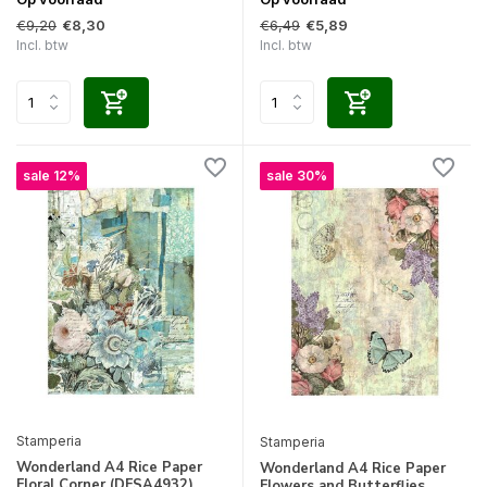
€9,20
€6,49
€8,30
€5,89
Incl. btw
Incl. btw
sale 12%
sale 30%
Stamperia
Stamperia
Wonderland A4 Rice Paper
Wonderland A4 Rice Paper
Floral Corner (DFSA4932)
Flowers and Butterflies