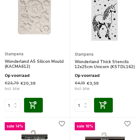
Stamperia
Stamperia
Wonderland A5 Silicon Mould
Wonderland Thick Stencils
(KACMA612)
12x25cm Unicorn (KSTDL162)
Op voorraad
Op voorraad
€23,79
€4,19
€20,39
€3,59
Incl. btw
Incl. btw
sale 14%
sale 16%