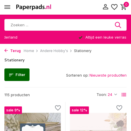
0
Altijd een leuke verrassing
Terug
Home
Andere Hobby's
Stationery
Stationery
Filter
Sorteren op:
Toon:
115 producten
sale 9%
sale 12%