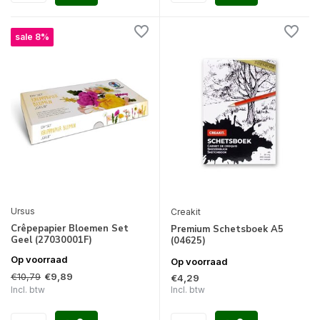
sale 8%
Ursus
Creakit
Crêpepapier Bloemen Set
Premium Schetsboek A5
Geel (27030001F)
(04625)
Op voorraad
Op voorraad
€10,79
€9,89
€4,29
Incl. btw
Incl. btw