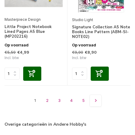
Masterpiece Design
Studio Light
Little Project Notebook
Signature Collection A5 Note
Lined Pages A5 Blue
Books Line Pattern (ABM-SI-
(MP202216)
NOTE02)
Op voorraad
Op voorraad
€5,59
€9,90
€4,99
€8,90
Incl. btw
Incl. btw
1
2
3
4
5
Overige categorieën in Andere Hobby's