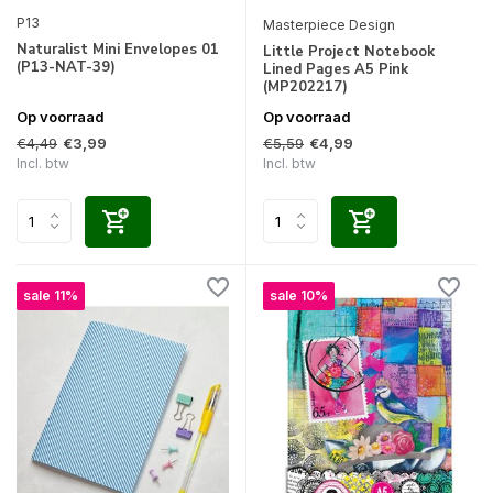
P13
Masterpiece Design
Naturalist Mini Envelopes 01
Little Project Notebook
(P13-NAT-39)
Lined Pages A5 Pink
(MP202217)
Op voorraad
Op voorraad
€4,49
€5,59
€3,99
€4,99
Incl. btw
Incl. btw
sale 11%
sale 10%