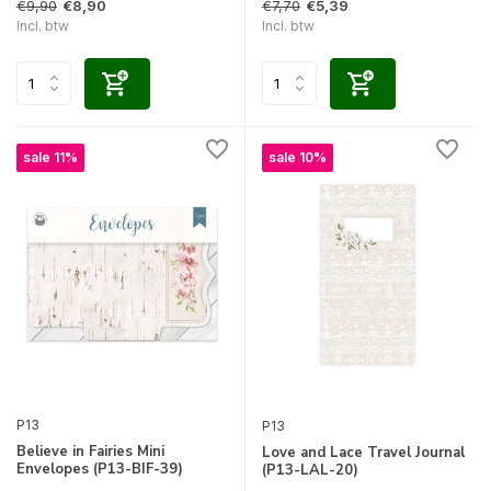
€9,90
€7,70
€8,90
€5,39
Incl. btw
Incl. btw
sale 11%
sale 10%
P13
P13
Believe in Fairies Mini
Love and Lace Travel Journal
Envelopes (P13-BIF-39)
(P13-LAL-20)