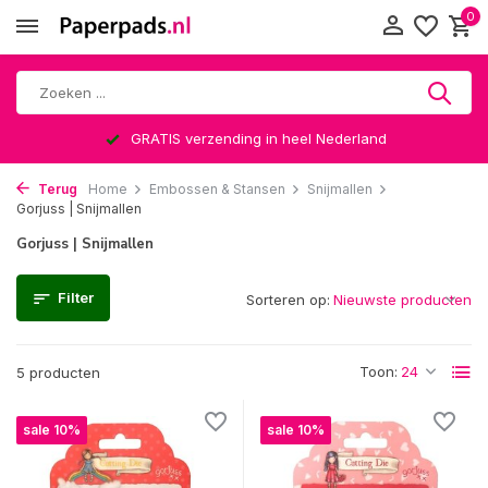
0
GRATIS verzending in heel Nederland
Terug
Home
Embossen & Stansen
Snijmallen
Gorjuss | Snijmallen
Gorjuss | Snijmallen
Filter
Sorteren op:
Toon:
5 producten
sale 10%
sale 10%