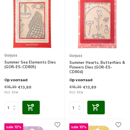
Gorjuss
Gorjuss
Summer Sea Elements Dies
Summer Hearts, Butterflies &
(GOR-ES-CD805)
Flowers Dies (GOR-ES-
CD804)
Op voorraad
Op voorraad
€15,39
€15,39
€13,89
€13,89
Incl. btw
Incl. btw
sale 10%
sale 10%