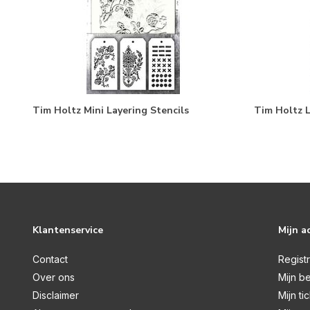
Tim Holtz Mini Layering Stencils
Tim Holtz L
Klantenservice
Mijn a
Contact
Regist
Over ons
Mijn be
Disclaimer
Mijn ti