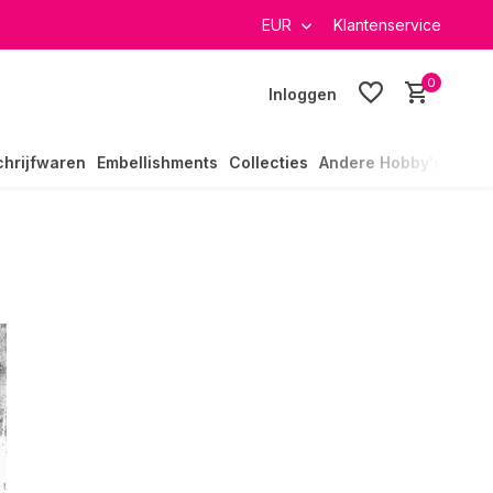
verzending in heel Nederland
EUR
Klantenservice
0
Inloggen
chrijfwaren
Embellishments
Collecties
Andere Hobby's