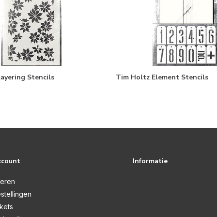
ayering Stencils
Tim Holtz Element Stencils
ccount
Informatie
reren
stellingen
ckets