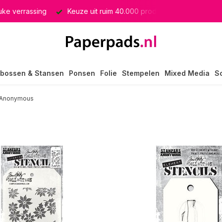
euke verrassing
Keuze uit ruim 40.000 producten
GRATIS 
bossen & Stansen
Ponsen
Folie
Stempelen
Mixed Media
S
 Anonymous