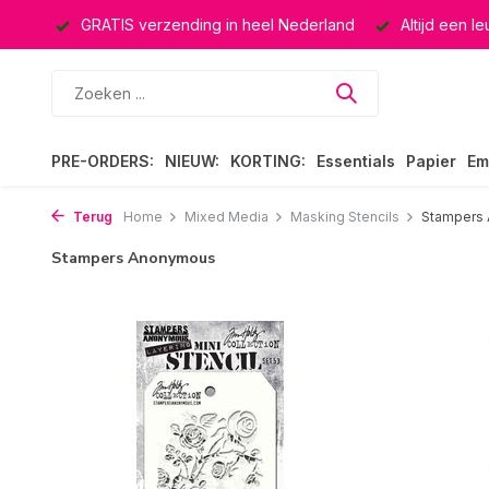
ucten
GRATIS verzending in heel Nederland
Altijd een l
PRE-ORDERS:
NIEUW:
KORTING:
Essentials
Papier
Em
Terug
Home
Mixed Media
Masking Stencils
Stampers
Stampers Anonymous