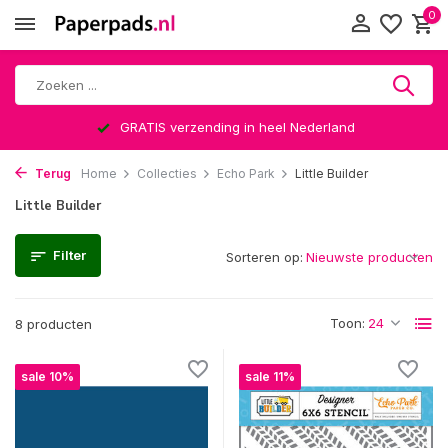
0
GRATIS verzending in heel Nederland
Terug
Home
Collecties
Echo Park
Little Builder
Little Builder
Filter
Sorteren op:
Toon:
8 producten
sale 10%
sale 11%