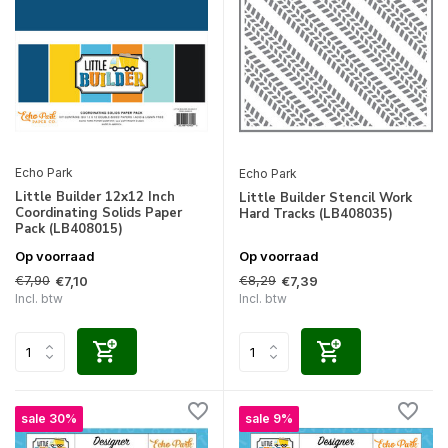
Echo Park
Echo Park
Little Builder 12x12 Inch
Little Builder Stencil Work
Coordinating Solids Paper
Hard Tracks (LB408035)
Pack (LB408015)
Op voorraad
Op voorraad
€7,90
€8,29
€7,10
€7,39
Incl. btw
Incl. btw
sale 30%
sale 9%