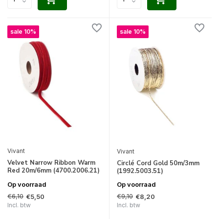
sale 10%
sale 10%
Vivant
Vivant
Velvet Narrow Ribbon Warm
Circlé Cord Gold 50m/3mm
Red 20m/6mm (4700.2006.21)
(1992.5003.51)
Op voorraad
Op voorraad
€6,10
€9,10
€5,50
€8,20
Incl. btw
Incl. btw