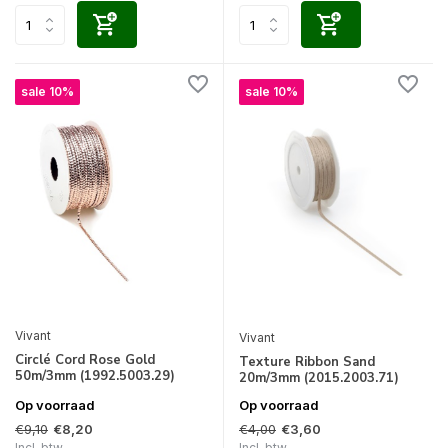
sale 10%
sale 10%
Vivant
Vivant
Circlé Cord Rose Gold
Texture Ribbon Sand
50m/3mm (1992.5003.29)
20m/3mm (2015.2003.71)
Op voorraad
Op voorraad
€9,10
€4,00
€8,20
€3,60
Incl. btw
Incl. btw