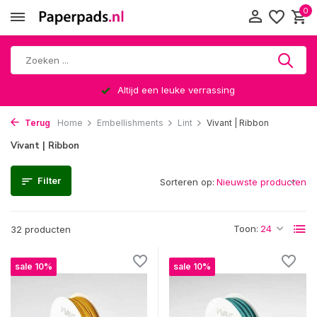
0
Altijd een leuke verrassing
Terug
Home
Embellishments
Lint
Vivant | Ribbon
Vivant | Ribbon
Filter
Sorteren op:
Toon:
32 producten
sale 10%
sale 10%