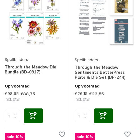
Spellbinders
Spellbinders
Through the Meadow Die
Through the Meadow
Bundle (BD-0917)
Sentiments BetterPress
Plate & Die Set (BP-244)
Op voorraad
Op voorraad
€98,65
€26,15
€88,75
€23,55
Incl. btw
Incl. btw
sale 10%
sale 10%