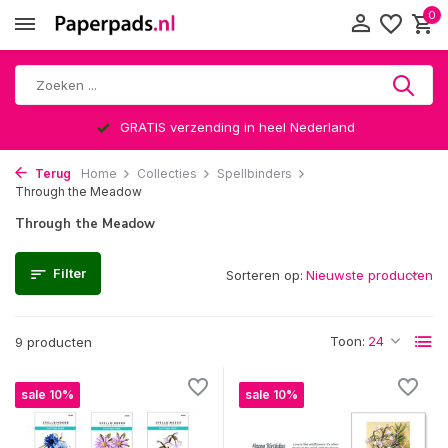
0
GRATIS verzending in heel Nederland
Terug
Home
Collecties
Spellbinders
Through the Meadow
Through the Meadow
Filter
Sorteren op:
Toon:
9 producten
sale 10%
sale 10%