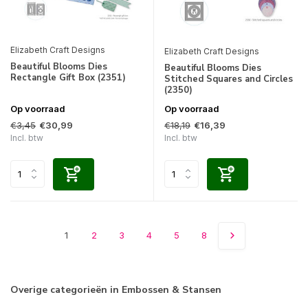
Elizabeth Craft Designs
Elizabeth Craft Designs
Beautiful Blooms Dies
Beautiful Blooms Dies
Rectangle Gift Box (2351)
Stitched Squares and Circles
(2350)
Op voorraad
Op voorraad
€3,45
€18,19
€30,99
€16,39
Incl. btw
Incl. btw
1
2
3
4
5
8
Overige categorieën in Embossen & Stansen