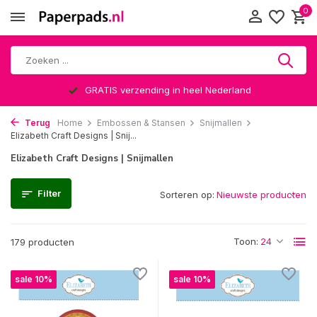
0
Altijd een leuke verrassing
Terug
Home
Embossen & Stansen
Snijmallen
Elizabeth Craft Designs | Snij...
Elizabeth Craft Designs | Snijmallen
Filter
Sorteren op:
Toon:
179 producten
sale 10%
sale 10%