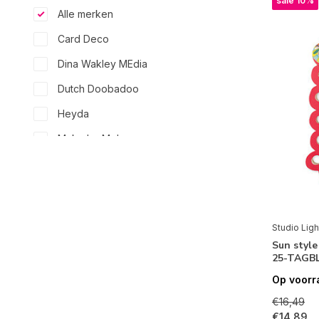
sale 10%
Alle merken
Card Deco
Dina Wakley MEdia
Dutch Doobadoo
Heyda
Make by Me!
Ranger
Studio Light
Visible Image
Studio Ligh
Feestdagen
Sun style
25-TAGBL
Kerstmis
(1)
Op voorr
€16,49
Thema's
€14,89