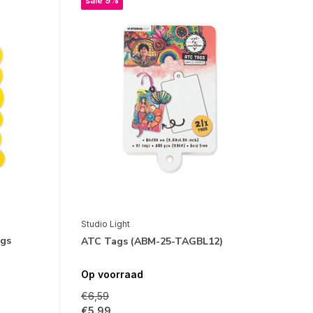
sale 9%
Studio Light
ags
ATC Tags (ABM-25-TAGBL12)
Op voorraad
€6,59
€5,99