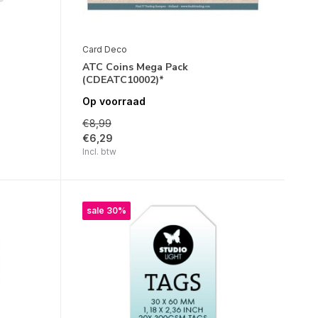
Card Deco
ATC Coins Mega Pack
(CDEATC10002)*
Op voorraad
€8,99
€6,29
Incl. btw
sale 30%