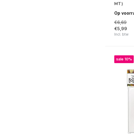
MT)
Op voorr
€6,69
€5,99
Incl. btw
sale 10%