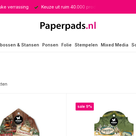
producten
GRATIS verzending in heel Nederland
bossen & Stansen
Ponsen
Folie
Stempelen
Mixed Media
S
cten
sale 9%