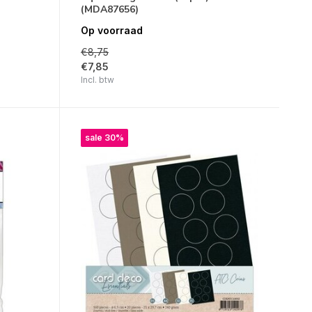
(MDA87656)
Op voorraad
€8,75
€7,85
Incl. btw
sale 30%