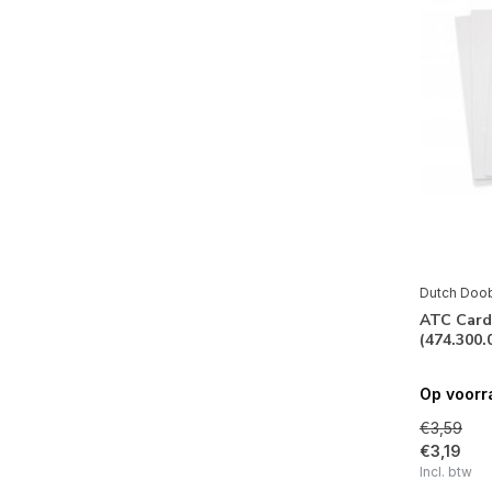
Dutch Doo
ATC Card
(474.300.
Op voorr
€3,59
€3,19
Incl. btw