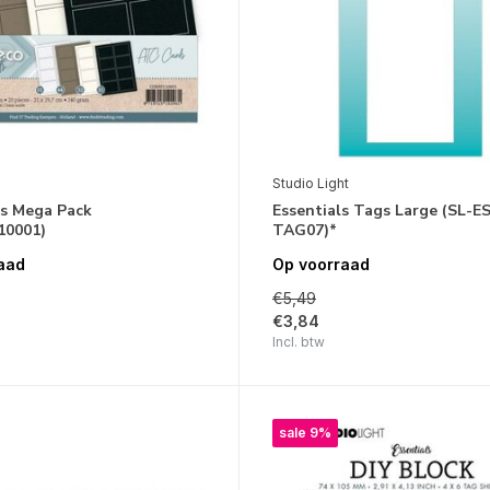
Studio Light
s Mega Pack
Essentials Tags Large (SL-ES
10001)
TAG07)*
aad
Op voorraad
€5,49
€3,84
Incl. btw
sale 9%