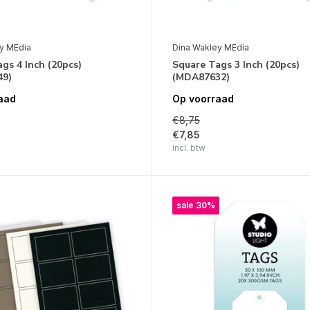
y MEdia
Dina Wakley MEdia
gs 4 Inch (20pcs)
Square Tags 3 Inch (20pcs)
49)
(MDA87632)
aad
Op voorraad
€8,75
€7,85
Incl. btw
sale 30%