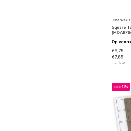
Dina Wakle
Square Ta
(MDA876
Op voorr
€8,75
€7,85
Incl. btw
sale 11%