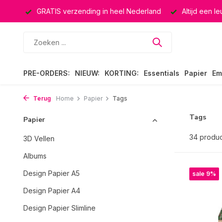
rland
Altijd een leuke verrassing
Keuze uit ruim 40.000 
PRE-ORDERS:
NIEUW:
KORTING:
Essentials
Papier
Em
Terug
Home
Papier
Tags
Tags
Papier
34 produ
3D Vellen
Albums
Design Papier A5
sale 9%
Design Papier A4
Design Papier Slimline