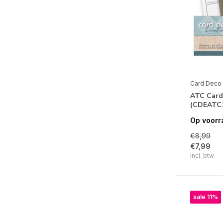
Card Deco
ATC Card
(CDEATC
Op voorr
€8,99
€7,99
Incl. btw
sale 11%