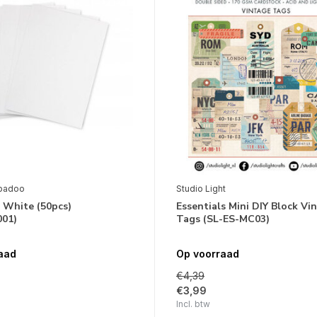
badoo
Studio Light
 White (50pcs)
Essentials Mini DIY Block Vi
001)
Tags (SL-ES-MC03)
aad
Op voorraad
€4,39
€3,99
Incl. btw