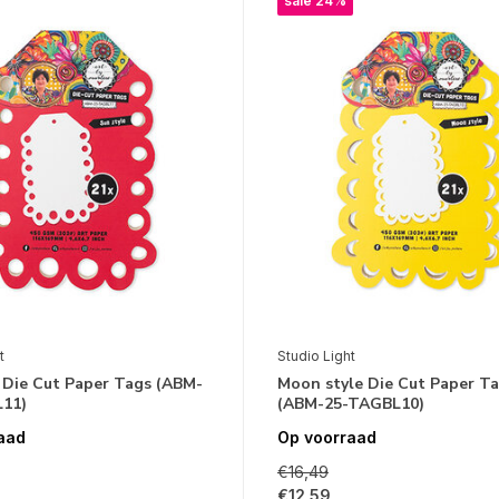
sale 24%
t
Studio Light
 Die Cut Paper Tags (ABM-
Moon style Die Cut Paper T
11)
(ABM-25-TAGBL10)
aad
Op voorraad
€16,49
€12,59