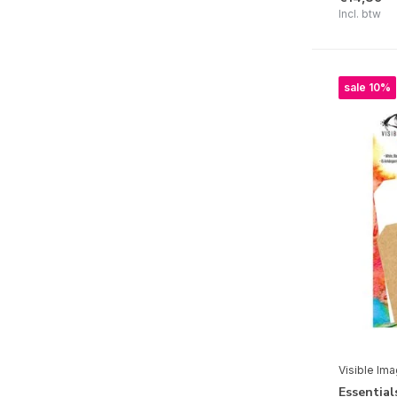
Reizen
(1)
Incl. btw
Tim Holtz
(1)
sale 10%
Visible Im
Essential