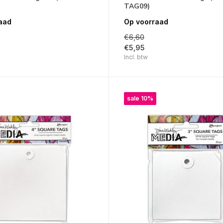
TAG09)
aad
Op voorraad
€6,60
€5,95
Incl. btw
sale 10%