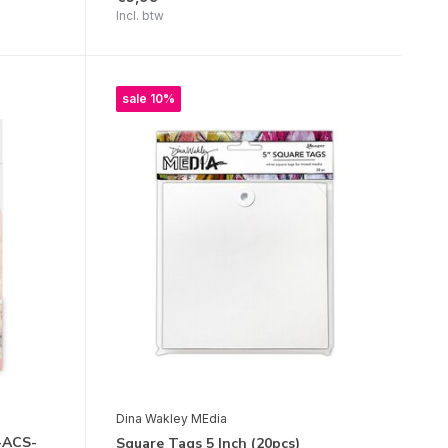
Incl. btw
sale 10%
Dina Wakley MEdia
L-ACS-
Square Tags 5 Inch (20pcs)