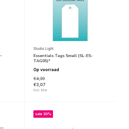
Studio Light
-
Essentials Tags Small (SL-ES-
TAG05)*
Op voorraad
€4,39
€3,07
Incl. btw
sale 30%