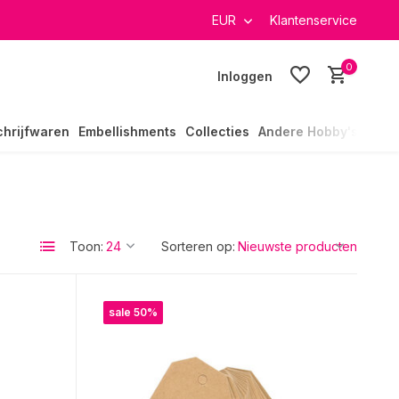
EUR
Klantenservice
0
Inloggen
chrijfwaren
Embellishments
Collecties
Andere Hobby's
Toon:
Sorteren op:
sale 50%