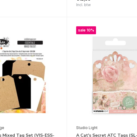
Incl. btw
sale 10%
age
Studio Light
s Mixed Tag Set (VIS-ESS-
A Cat's Secret ATC Tags (S