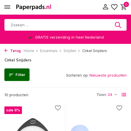
0
GRATIS verzending in heel Nederland
Terug
Home
Essentials
Snijden
Cirkel Snijders
Cirkel Snijders
Filter
Sorteren op:
Toon:
10 producten
sale 8%