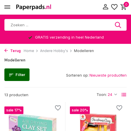
0
Altijd een leuke verrassing
Terug
Home
Andere Hobby's
Modelleren
Modelleren
Filter
Sorteren op:
Toon:
13 producten
sale 17%
sale 20%