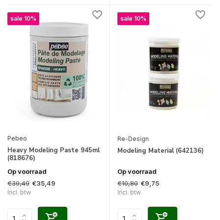
sale 10%
sale 10%
Pebeo
Re-Design
Heavy Modeling Paste 945ml
Modeling Material (642136)
(818676)
Op voorraad
Op voorraad
€39,49
€10,80
€35,49
€9,75
Incl. btw
Incl. btw