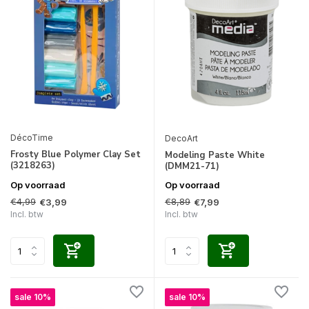
DécoTime
DecoArt
Frosty Blue Polymer Clay Set
Modeling Paste White
(3218263)
(DMM21-71)
Op voorraad
Op voorraad
€4,99
€8,89
€3,99
€7,99
Incl. btw
Incl. btw
sale 10%
sale 10%