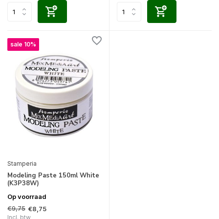
sale 10%
Stamperia
Modeling Paste 150ml White
(K3P38W)
Op voorraad
€9,75
€8,75
Incl. btw