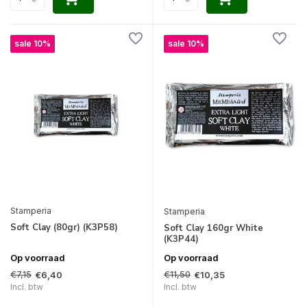
sale 10%
sale 10%
Stamperia
Stamperia
Soft Clay (80gr) (K3P58)
Soft Clay 160gr White
(K3P44)
Op voorraad
Op voorraad
€7,15
€11,50
€6,40
€10,35
Incl. btw
Incl. btw