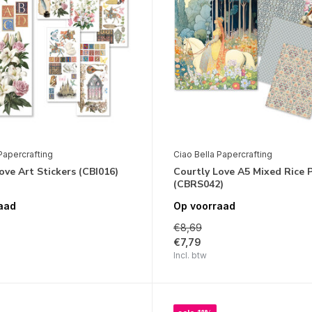
Papercrafting
Ciao Bella Papercrafting
ove Art Stickers (CBI016)
Courtly Love A5 Mixed Rice 
(CBRS042)
aad
Op voorraad
€8,69
€7,79
Incl. btw