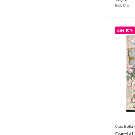
Incl. btw
Sparkling Christmas
Winter Journey
Into the Wild
sale 10%
Sparrow Hill
Frozen Roses
Time for Home
The Sound of Winter
Sonora
Underwater Love
Memories of a Snowy Day
The Gift of Love
Aesop's Fables
Ciao Bella 
Notre Vie
Courtly L