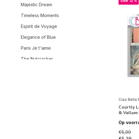
sale 12%
Majestic Dream
Timeless Moments
Espirit de Voyage
Elegance of Blue
Paris Je t'aime
The Nutcracker
Coral Reef
Flower Shop
Land of the Rising Sun
Ciao Bella 
Ethereal
Courtly L
& Vellum
Midnight Spell
Op voorr
Always & Forever
€5,99
Dear Santa
€5,29