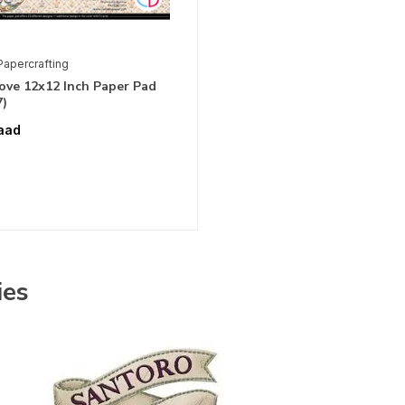
Papercrafting
ove 12x12 Inch Paper Pad
)
aad
ies