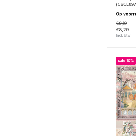
(CBCL097
Sign Of The Times
Op voorr
My First Year
€9,19
€8,29
Craft Consortium
Incl. btw
Craft O'Clock
Crafter's Companion
sale 10%
Doodlebug Design
Echo Park
Gorjuss
Graphic 45
Hero Arts
Mintay
Papers For You