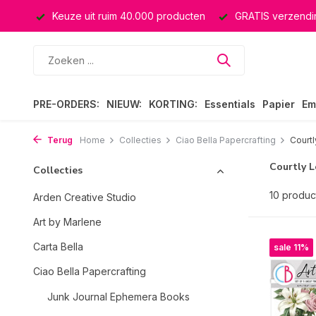
ssing
Keuze uit ruim 40.000 producten
GRATIS verzendin
PRE-ORDERS:
NIEUW:
KORTING:
Essentials
Papier
Em
Terug
Home
Collecties
Ciao Bella Papercrafting
Court
Courtly L
Collecties
10 produc
Arden Creative Studio
Art by Marlene
Carta Bella
sale 11%
Ciao Bella Papercrafting
Junk Journal Ephemera Books