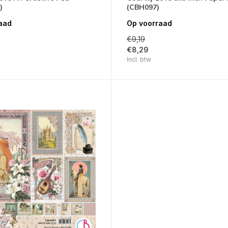
)
(CBH097)
aad
Op voorraad
€9,19
€8,29
Incl. btw