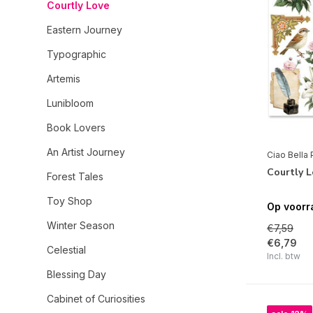
Courtly Love
Eastern Journey
Typographic
Artemis
Lunibloom
Book Lovers
An Artist Journey
Ciao Bella 
Courtly L
Forest Tales
Toy Shop
Op voorr
Winter Season
€7,59
€6,79
Celestial
Incl. btw
Blessing Day
Cabinet of Curiosities