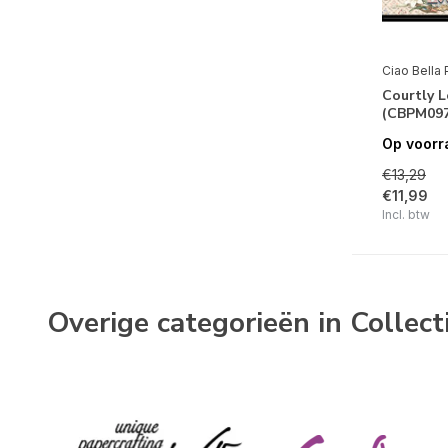
Prima Marketing Inc.
Simple Stories
Spellbinders
Ciao Bella 
Courtly L
Stamperia
(CBPM097
Stampers Anonymous
Op voorr
€13,29
Studio Light
€11,99
Text{ures}
Incl. btw
Merken
Overige categorieën in Collect
Alle merken
Ciao Bella Papercrafting