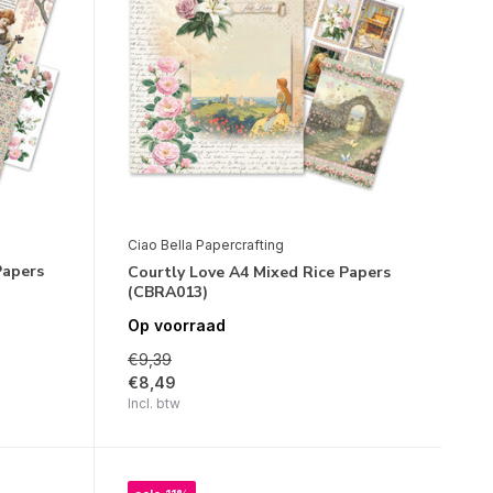
Ciao Bella Papercrafting
Papers
Courtly Love A4 Mixed Rice Papers
(CBRA013)
Op voorraad
€9,39
€8,49
Incl. btw