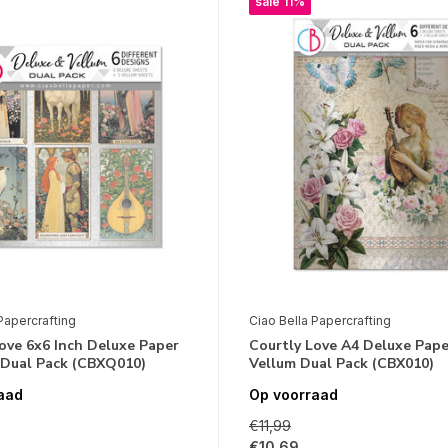
sale 11%
Papercrafting
Ciao Bella Papercrafting
ove 6x6 Inch Deluxe Paper
Courtly Love A4 Deluxe Pape
 Dual Pack (CBXQ010)
Vellum Dual Pack (CBX010)
aad
Op voorraad
€11,99
€10,69