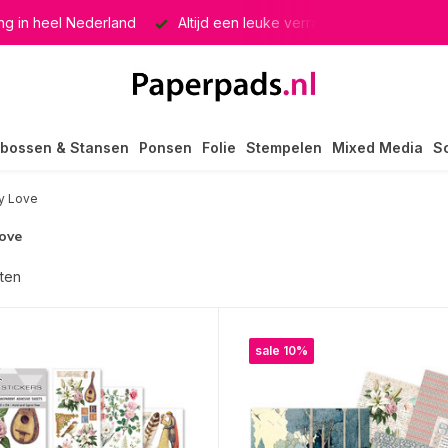
g in heel Nederland
Altijd een leuke verrassing
Keuze u
bossen & Stansen
Ponsen
Folie
Stempelen
Mixed Media
S
ly Love
ove
ten
sale 10%