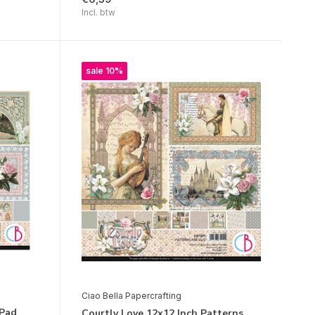
Incl. btw
sale 10%
Ciao Bella Papercrafting
 Pad
Courtly Love 12x12 Inch Patterns