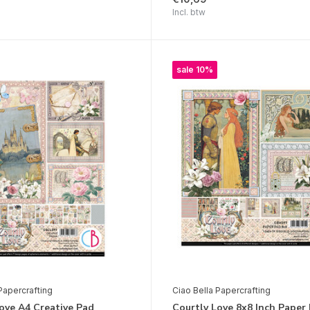
Incl. btw
sale 10%
Papercrafting
Ciao Bella Papercrafting
ove A4 Creative Pad
Courtly Love 8x8 Inch Paper