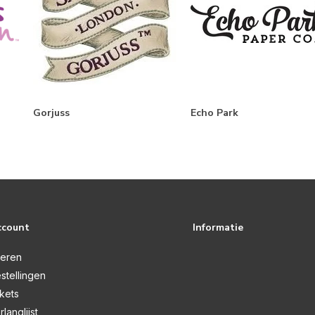
Gorjuss
Echo Park
ccount
Informatie
reren
stellingen
ckets
rlanglijst