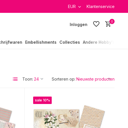
it ruim 40.000 producten
GRATIS verzending in heel Nederla
EUR
Klantenservice
0
Inloggen
chrijfwaren
Embellishments
Collecties
Andere Hobby's
Toon:
Sorteren op:
sale 10%