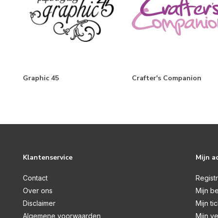
Graphic 45
Crafter's Companion
Klantenservice
Mijn a
Contact
Regist
Over ons
Mijn be
Disclaimer
Mijn ti
Algemene voorwaarden
Mijn ve