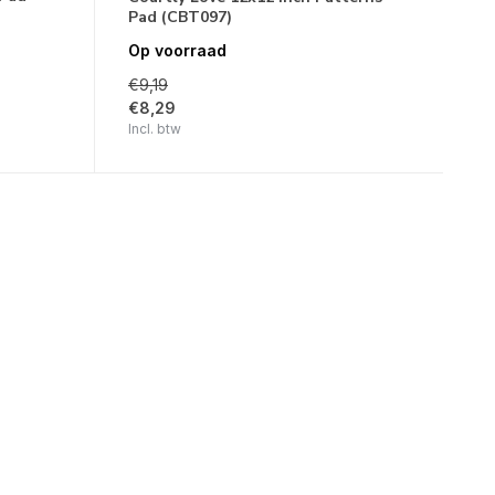
Pad (CBT097)
Op voorraad
€9,19
€8,29
Incl. btw