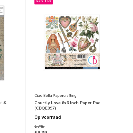
sale 11%
Ciao Bella Papercrafting
r &
Courtly Love 6x6 Inch Paper Pad
(CBQE097)
Op voorraad
€7,19
€6,39