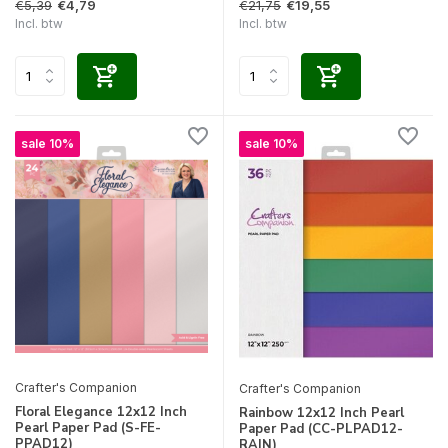
€5,39
€21,75
€4,79
€19,55
Incl. btw
Incl. btw
sale 10%
sale 10%
Crafter's Companion
Crafter's Companion
Floral Elegance 12x12 Inch
Rainbow 12x12 Inch Pearl
Pearl Paper Pad (S-FE-
Paper Pad (CC-PLPAD12-
PPAD12)
RAIN)