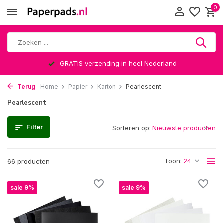
0
Altijd een leuke verrassing
Terug
Home
Papier
Karton
Pearlescent
Pearlescent
Filter
Sorteren op:
Toon:
66 producten
sale 9%
sale 9%