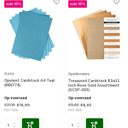
sale 10%
sale 10%
Sizzix
Spellbinders
Opulent Cardstock A4 Teal
Treasured Cardstock 8.5x11
(666774)
Inch Rose Gold Assortment
(SCSP-003)
Op voorraad
Op voorraad
€21,19
€9,60
€18,99
€8,65
Incl. btw
Incl. btw