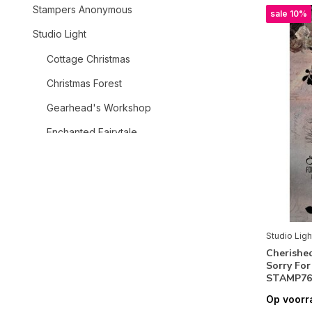
Stampers Anonymous
sale 10%
Studio Light
Cottage Christmas
Christmas Forest
Gearhead's Workshop
Enchanted Fairytale
Teddy's Tea Time
Tide of Hope
Dragonfly Dreams
Grunge
Studio Ligh
Cherishe
Christmas Blush
Sorry For
STAMP76
Charming Autumn
Op voorr
Christmas