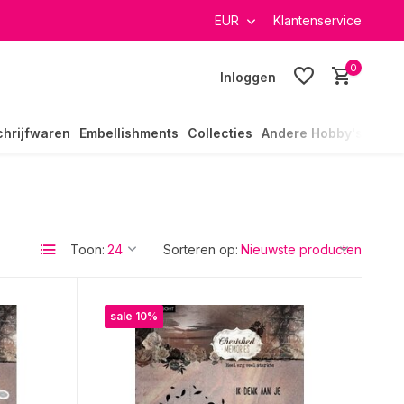
verzending in heel Nederland
EUR
Klantenservice
0
Inloggen
chrijfwaren
Embellishments
Collecties
Andere Hobby's
Toon:
Sorteren op:
sale 10%