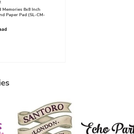
t
d Memories 8x8 Inch
nd Paper Pad (SL-CM-
aad
ies