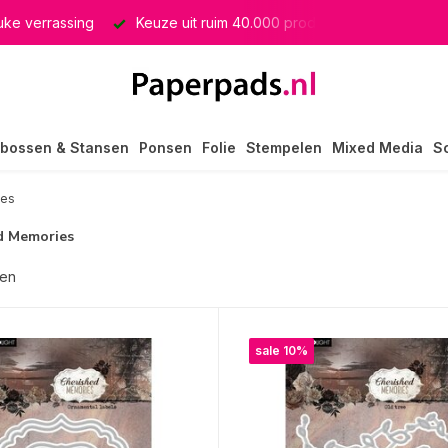
euke verrassing
Keuze uit ruim 40.000 producten
GRATIS 
bossen & Stansen
Ponsen
Folie
Stempelen
Mixed Media
S
ies
d Memories
ten
sale 10%