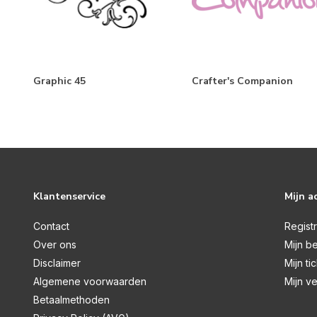
Winter Garden
Warm & Cozy
Beauty of Fall
Ocean View
Graphic 45
Crafter's Companion
Denim Saturdays
Winter Day's
Text{ures}
Merken
Klantenservice
Mijn a
Contact
Regist
Over ons
Mijn be
Alle merken
Disclaimer
Mijn ti
Studio Light
Algemene voorwaarden
Mijn ve
Betaalmethoden