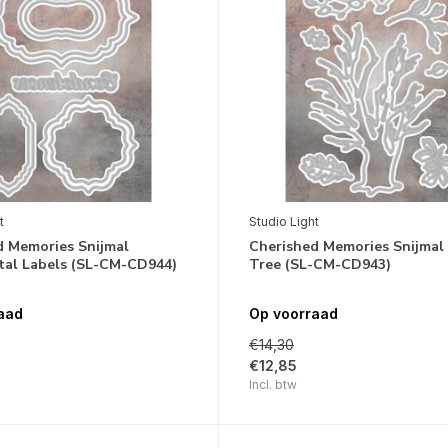
t
Studio Light
d Memories Snijmal
Cherished Memories Snijmal
al Labels (SL-CM-CD944)
Tree (SL-CM-CD943)
aad
Op voorraad
€14,30
€12,85
Incl. btw