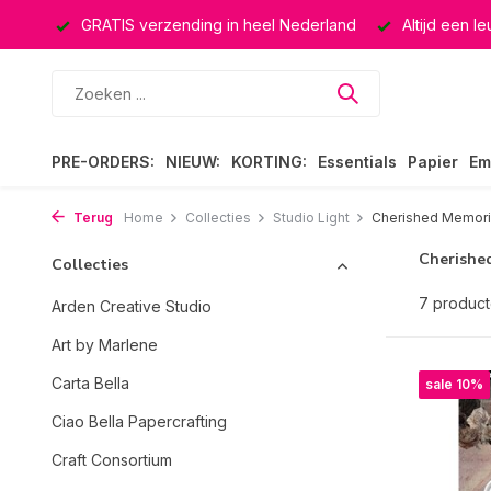
ucten
GRATIS verzending in heel Nederland
Altijd een l
PRE-ORDERS:
NIEUW:
KORTING:
Essentials
Papier
Em
Terug
Home
Collecties
Studio Light
Cherished Memor
Cherishe
Collecties
7 produc
Arden Creative Studio
Art by Marlene
Carta Bella
sale 10%
Ciao Bella Papercrafting
Craft Consortium