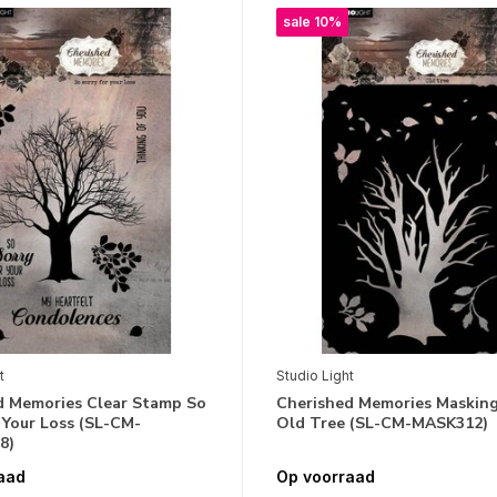
sale 10%
t
Studio Light
d Memories Clear Stamp So
Cherished Memories Masking
 Your Loss (SL-CM-
Old Tree (SL-CM-MASK312)
8)
aad
Op voorraad