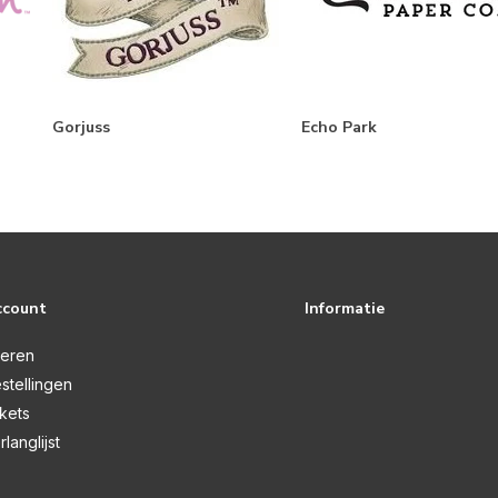
Gorjuss
Echo Park
ccount
Informatie
reren
stellingen
ckets
rlanglijst