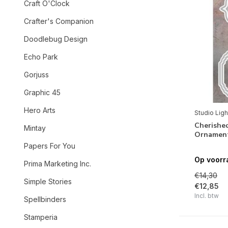
Craft O'Clock
Crafter's Companion
Doodlebug Design
Echo Park
Gorjuss
Graphic 45
Hero Arts
Studio Ligh
Cherishe
Mintay
Ornament
Papers For You
Op voorr
Prima Marketing Inc.
€14,30
Simple Stories
€12,85
Incl. btw
Spellbinders
Stamperia