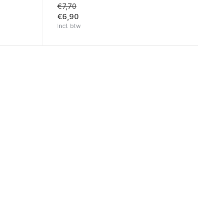
€7,70
€6,90
Incl. btw