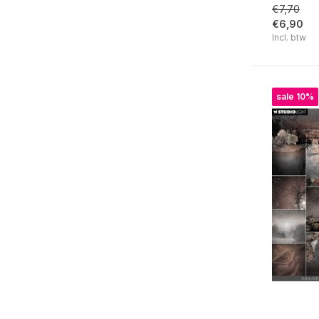
€7,70
A Cat's Secret
€6,90
Incl. btw
Growing & Blooming
Diary of Dreams
Sweet Bee Memories
sale 10%
Sending You Love
Spring Meadow
Love of my life
Cherished Memories
Sweet Stories Collection
Nature's Dream 2
Wild & Free
Victorian Dreams
Nature Lover