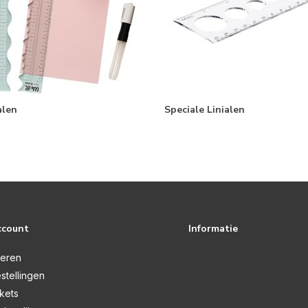
alen
Speciale Linialen
ccount
Informatie
reren
stellingen
ckets