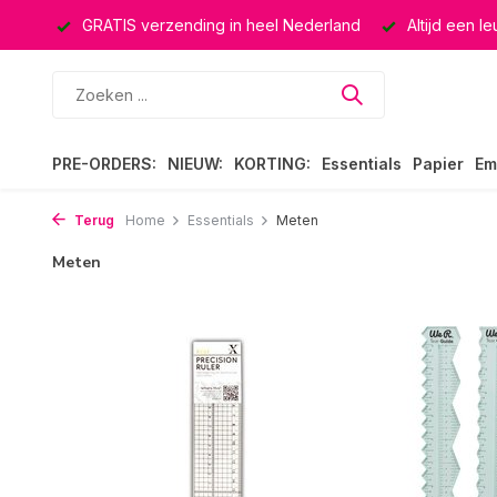
ucten
GRATIS verzending in heel Nederland
Altijd een l
PRE-ORDERS:
NIEUW:
KORTING:
Essentials
Papier
Em
Terug
Home
Essentials
Meten
Meten