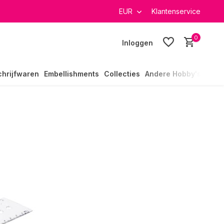
verzending in heel Nederland
EUR
Klantenservice
0
Inloggen
chrijfwaren
Embellishments
Collecties
Andere Hobby's