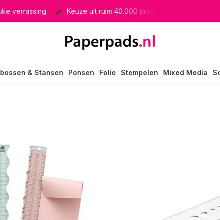
euke verrassing
Keuze uit ruim 40.000 producten
GRATIS 
bossen & Stansen
Ponsen
Folie
Stempelen
Mixed Media
S