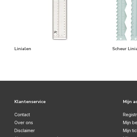
Linialen
Scheur Lini
Klantenservice
Mijn a
Contact
Regist
Over ons
Mijn be
Disclaimer
Mijn ti